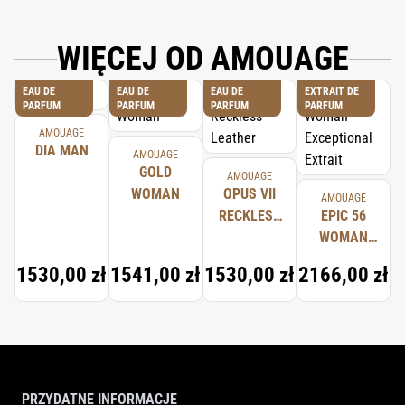
WIĘCEJ OD AMOUAGE
EAU DE
EAU DE
EAU DE
EXTRAIT DE
PARFUM
PARFUM
PARFUM
PARFUM
AMOUAGE
DIA MAN
AMOUAGE
GOLD
AMOUAGE
WOMAN
OPUS VII
AMOUAGE
RECKLESS
EPIC 56
LEATHER
WOMAN
EXCEPTIONAL
1530,00 zł
1541,00 zł
1530,00 zł
2166,00 zł
EXTRAIT
PRZYDATNE INFORMACJE