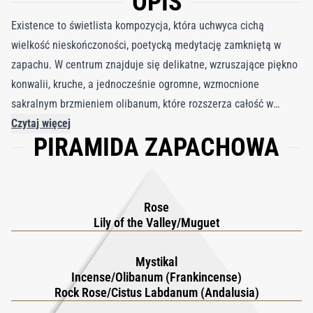
OPIS
Existence to świetlista kompozycja, która uchwyca cichą
wielkość nieskończoności, poetycką medytację zamkniętą w
zapachu. W centrum znajduje się delikatne, wzruszające piękno
konwalii, kruche, a jednocześnie ogromne, wzmocnione
sakralnym brzmieniem olibanum, które rozszerza całość w
stronę niemal niebiańskiego wymiaru. Zwiewny akord
Czytaj więcej
PIRAMIDA ZAPACHOWA
aldehydowy wnosi wrażenie nieskazitelnej bieli, jak światło
zatrzymane na śniegu albo czystość pustego płótna, a miękka,
poruszająca róża dodaje mieszance ludzkiego ciepła, osadzając
jej transcendencję w łagodności i elegancji. W bazie benzoes
Rose
oferuje subtelną, żywiczną słodycz, łącząc ulotny charakter
Lily of the Valley/Muguet
kompozycji z bogatą, złożoną rzeczywistością ziemi. Dzięki 20
procentowej koncentracji olejków i cierpliwemu,
Mystikal
Incense/Olibanum (Frankincense)
czterotygodniowemu procesowi dojrzewania, dwa tygodnie
Rock Rose/Cistus Labdanum (Andalusia)
maceracji, a następnie dwa tygodnie maturacji, Existence