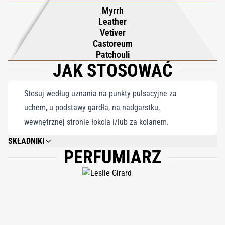
Myrrh
Leather
Vetiver
Castoreum
Patchouli
JAK STOSOWAĆ
Stosuj według uznania na punkty pulsacyjne za
uchem, u podstawy gardła, na nadgarstku,
wewnętrznej stronie łokcia i/lub za kolanem.
SKŁADNIKI
PERFUMIARZ
ALCOHOL DENAT, PARFUM, LIMONENE, ALPHA-ISOMETYL IONONE,
LINALOOL, CITRAL, EVERNIA PRUNASTRI EXTRACT, CITRONELLOL,
BENZYL BENZOATE, GERANIOL, FARNESOL, ISOEUGENOL, HEXYL
EUGENOL, BENZYL ALCOHOL.