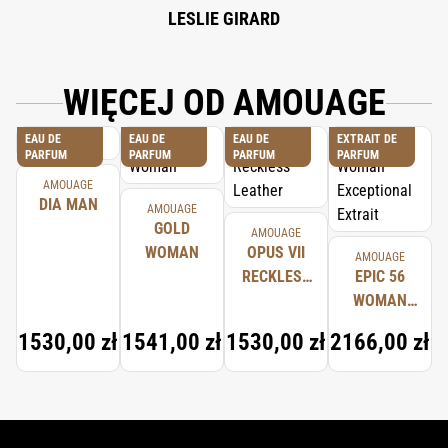
LESLIE GIRARD
WIĘCEJ OD AMOUAGE
EAU DE
EAU DE
EAU DE
EXTRAIT DE
PARFUM
PARFUM
PARFUM
PARFUM
AMOUAGE
DIA MAN
AMOUAGE
GOLD
AMOUAGE
WOMAN
OPUS VII
AMOUAGE
RECKLESS
EPIC 56
LEATHER
WOMAN
EXCEPTIONAL
1530,00 zł
1541,00 zł
1530,00 zł
2166,00 zł
EXTRAIT