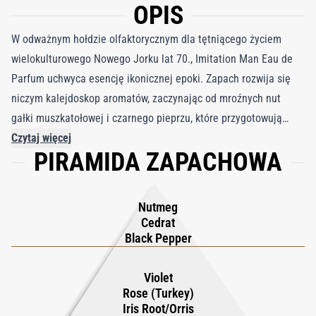
OPIS
W odważnym hołdzie olfaktorycznym dla tętniącego życiem
wielokulturowego Nowego Jorku lat 70., Imitation Man Eau de
Parfum uchwyca esencję ikonicznej epoki. Zapach rozwija się
niczym kalejdoskop aromatów, zaczynając od mroźnych nut
gałki muszkatołowej i czarnego pieprzu, które przygotowują
scenę dla śmiałego doświadczenia. Soczysta, radosna cytryna
Czytaj więcej
PIRAMIDA ZAPACHOWA
przyciąga uwagę, podczas gdy eteryczny absolut tureckiej róży
dodaje zmysłowości i lekkości. W miarę rozwijania się
kompozycji pojawia się ciepły irys, uzupełniony kandyzowanymi
Nutmeg
i metalicznymi płatkami fiołka, wzmacniając jego urok. Nocna
Cedrat
głębia kastoreum budzi intymne nuty mirry i wetiweru,
Black Pepper
harmonijnie łącząc się z akordem skóry i paczuli. Suchy, a
zarazem ciężki; zmysłowy, a zarazem potężny — Imitation Man
Violet
Rose (Turkey)
emanuje uwodzicielską elegancją klasycznego chypre,
Iris Root/Orris
celebrując wyzwalającego ducha Nowego Jorku lat 70.