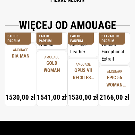
WIĘCEJ OD AMOUAGE
EAU DE
EAU DE
EAU DE
EXTRAIT DE
PARFUM
PARFUM
PARFUM
PARFUM
AMOUAGE
DIA MAN
AMOUAGE
GOLD
AMOUAGE
WOMAN
OPUS VII
AMOUAGE
RECKLESS
EPIC 56
LEATHER
WOMAN
EXCEPTIONAL
1530,00 zł
1541,00 zł
1530,00 zł
2166,00 zł
EXTRAIT