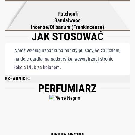
Patchouli
Sandalwood
Incense/Olibanum (Frankincense)
JAK STOSOWAĆ
Nałóż według uznania na punkty pulsacyjne za uchem,
na dole gardła, na nadgarstku, wewnętrznej stronie
łokcia i/lub za kolanem.
SKŁADNIKI
PERFUMIARZ
ALCOHOL DENAT, PARFUM, LINALOOL, CITRONELLOL, LIMONENE,
HYDROXYCITRONELLAL, GERANIOL, COUMARIN, HEXYL CINNAMAL,
BENZYL BENZOATE, FARNESOL, EUGENOL, BENZYL ALCOHOL, CITRAL,
BENZYL SALICYLATE.
PIERRE NEGRIN