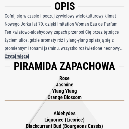
OPIS
Cofnij się w czasie i poczuj żywiołowy wielokulturowy klimat
Nowego Jorku lat 70. dzięki Imitation Woman Eau de Parfum.
Ten kwiatowo-aldehydowy zapach przenosi Cię przez tętniące
życiem ulice, gdzie aromaty róż i ylang-ylang splatają się z
promiennymi tonami jaśminu, wszystko rozświetlone neonowymi
światłami. Zapach nabiera charakteru dzięki ulotnym,
Czytaj więcej
PIRAMIDA ZAPACHOWA
metalicznym aldehydom, które iskrzą energetycznym napięciem.
Ciemna, połyskująca nuta lukrecji dodaje nuty tajemniczości,
Rose
idealnie komponując się z karmelowo-skórzaną bazą i szczyptą
Jasmine
kawy. Efektem jest psychodeliczna feeria barw, która przechodzi
Ylang Ylang
w kremowy akord paczuli, kadzidła i drzewa sandałowego,
Orange Blossom
tworząc spokojną, a zarazem hipnotyzującą obecność, oddającą
istotę niezapomnianej epoki.
Aldehydes
Liquorice (Licorice)
Blackcurrant Bud (Bourgeons Cassis)