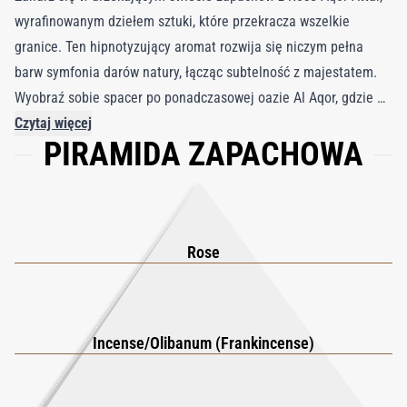
wyrafinowanym dziełem sztuki, które przekracza wszelkie
granice. Ten hipnotyzujący aromat rozwija się niczym pełna
barw symfonia darów natury, łącząc subtelność z majestatem.
Wyobraź sobie spacer po ponadczasowej oazie Al Aqor, gdzie w
powietrzu unoszą się nuty romansu i tajemnicy. W miarę jak
Czytaj więcej
PIRAMIDA ZAPACHOWA
zagłębiasz się w ten zapachowy krajobraz, zmysły otula
zachwycający bukiet szlachetnych róż, z których każda odsłania
swój wyjątkowy charakter i mozaikę emocji tańczących na
skórze. W sercu tej olfaktorycznej kompozycji znajduje się
majestatyczne kadzidło, nadające delikatnym płatkom królewski
Rose
charakter oraz aurę wyrafinowania i zmysłowości. Całość
dopełnia perłowa mgiełka drzewa sandałowego, która otula
kompozycję eteryczną miękkością i sprawia, że Rose Aqor Attar
Incense/Olibanum (Frankincense)
staje się prawdziwym hołdem dla piękna i elegancji.