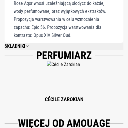
Rose Aqor wnosi uzależniającą słodycz do każdej
wody perfumowanej oraz wyjątkowych ekstraktów.
Propozycja warstwowania w celu wzmocnienia
zapachu: Epic 56. Propozycja warstwowania dla
kontrastu: Opus XIV Silver Oud.
SKŁADNIKI
PERFUMIARZ
PARFUM, LIMONENE, CITRONELLOL, GERANIOL, LINALOOL, BENZYL
ALCOHOL, EUGENOL, CITRAL, FARNESOL, BENZYL BENZOATE.
CÉCILE ZAROKIAN
WIĘCEJ OD AMOUAGE