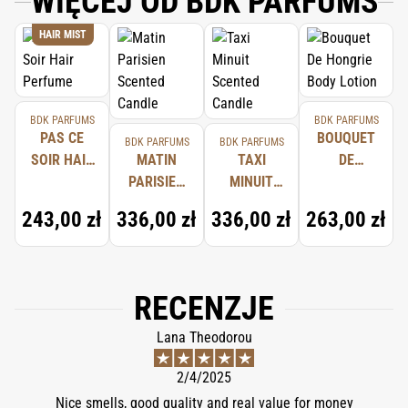
WIĘCEJ OD BDK PARFUMS
HAIR MIST
BDK PARFUMS
BDK PARFUMS
PAS CE
BOUQUET
BDK PARFUMS
BDK PARFUMS
SOIR HAIR
MATIN
TAXI
DE
PERFUME
PARISIEN
MINUIT
HONGRIE
SCENTED
SCENTED
BODY
243,00 zł
336,00 zł
336,00 zł
263,00 zł
CANDLE
CANDLE
LOTION
RECENZJE
Lana Theodorou
2/4/2025
Nice smells, good quality and real value for money