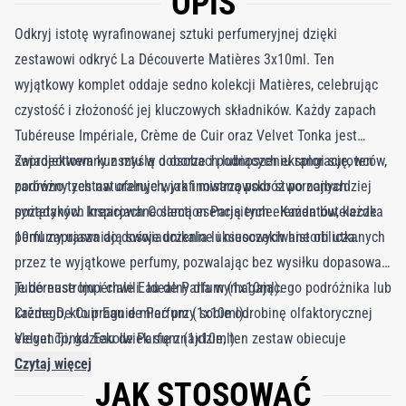
OPIS
Odkryj istotę wyrafinowanej sztuki perfumeryjnej dzięki
zestawowi odkryć La Découverte Matières 3x10ml. Ten
wyjątkowy komplet oddaje sedno kolekcji Matières, celebrując
czystość i złożoność jej kluczowych składników. Każdy zapach
Tubéreuse Impériale, Crème de Cuir oraz Velvet Tonka jest
świadectwem kunsztu w doborze i podnoszeniu rangi surowców,
Zaprojektowany z myślą o osobach lubiących eksplorację, ten
zarówno tych naturalnych, jak i mistrzowsko stworzonych
podróżny zestaw oferuje wyrafinowaną podróż po najbardziej
syntetyków. Inspirowane samą esencją tych elementów, każde
pożądanych kreacjach Collection Parisienne. Każda buteleczka
perfumy ujawniają swoje unikalne i nieoczekiwane oblicza.
10ml zaprasza do doświadczenia luksusowych historii utkanych
przez te wyjątkowe perfumy, pozwalając bez wysiłku dopasować
je do nastroju i chwili. Idealny dla wymagającego podróżnika lub
Tubéreuse Impériale Eau de Parfum (1x10ml).
każdego, kto pragnie mieć przy sobie odrobinę olfaktorycznej
Crème De Cuir Eau de Parfum (1x10ml).
elegancji, gdziekolwiek się znajdzie, ten zestaw obiecuje
Velvet Tonka Eau de Parfum (1x10ml).
nieustanne odkrywanie zmysłowych przyjemności.
Czytaj więcej
JAK STOSOWAĆ