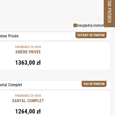
ZESTAW PRÓBEK
z wyjątkowy charakter. Dzięki
y drzew agarowych przez proces
 Łącząc etyczne podejście z
owej oferując ponadczasowe
Uwzględnij niedostępne
 natury.
EXTRAIT DE PARFUM
FRAGRANCE DU BOIS
SIRÈNE PRIVÉE
1363,00 zł
EAU DE PARFUM
FRAGRANCE DU BOIS
SANTAL COMPLET
1264,00 zł