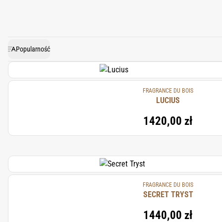
emocje przywołuje ulotne wsp
pionierskiej filozofii From S
destylacji aż po finalną k
mistrzowskim rzemiosłem F
Popularność
luksuso
FRAGRANCE DU BOIS
LUCIUS
1420,00 zł
FRAGRANCE DU BOIS
SECRET TRYST
1440,00 zł