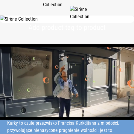
Add product tag to product
Kurky to czułe przezwisko Francisa Kurkdjiana z młodości,
przywołujące nienasycone pragnienie wolności: jest to