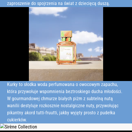
zaproszenie do spojrzenia na świat z dziecięcą duszą.
Kurky to słodka woda perfumowana o owocowym zapachu,
która przywołuje wspomnienia beztroskiego ducha młodości.
W gourmandowej chmurze białych piżm z subtelną nutą
wanilii destyluje rozkosznie nostalgiczne nuty, przywołując
pikantny akord tutti-fruutti, jakby wyjęty prosto z pudełka
cukierków.