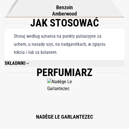
Benzoin
Amberwood
JAK STOSOWAĆ
Stosuj według uznania na punkty pulsacyjne za
uchem, u nasady szyi, na nadgarstkach, w zgięciu
łokcia i lub za kolanem.
SKŁADNIKI
PERFUMIARZ
ALCOHOL DENAT., FRAGRANCE/PARFUM, WATER/AQUA, ETHYLHEXYL
METHOXYCINNAMATE, LIMONENE, BUTYL
METHOXYDIBENZOYLMETHANE, ETHYLHEXYL SALICYLATE, CI 19140
[YELLOW 5], CI 17200 [RED 33], CI 42090 [BLUE 1], CI 14700 [RED 4].
NADÈGE LE GARLANTEZEC