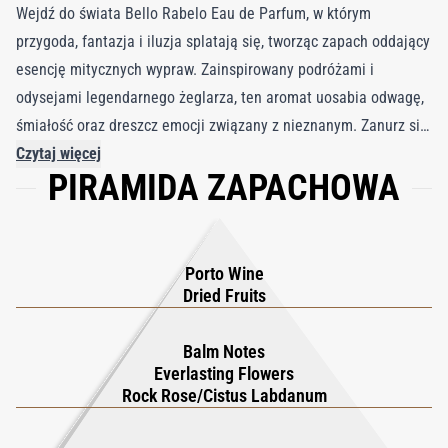
Wejdź do świata Bello Rabelo Eau de Parfum, w którym
przygoda, fantazja i iluzja splatają się, tworząc zapach oddający
esencję mitycznych wypraw. Zainspirowany podróżami i
odysejami legendarnego żeglarza, ten aromat uosabia odwagę,
śmiałość oraz dreszcz emocji związany z nieznanym. Zanurz się
w woni litego drewna i waniliowych beczek, przywołującej ducha
Czytaj więcej
PIRAMIDA ZAPACHOWA
otwartych mórz i odległych krain. Niczym łodzie Rabelo
stawiające czoła wiatrom, Bello Rabelo emanuje siłą i triumfem,
wzmocnionymi słodkim likierem z dojrzałych winogron oraz
ciepłem dębowych kadzi. Pozwól, aby zapach macerowanych
Porto Wine
suszonych owoców i nieśmiertelnika przeniósł Cię w podróż
Dried Fruits
pełną śmiałych przygód i niezapomnianych chwil. Z Bello Rabelo
Eau de Parfum każdy dzień niesie obietnicę przygody i urok
Balm Notes
Everlasting Flowers
heroizmu.
Rock Rose/Cistus Labdanum