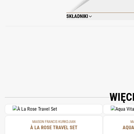
SKŁADNIKI
ALCOHOL; PARFUM (FRAGRANCE); AQUA 
METHOXYDIBENZOYLMETHANE; PENTAER
WIĘC
MAISON FRANCIS KURKDJIAN
MA
À LA ROSE TRAVEL SET
AQUA