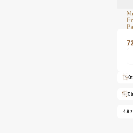
7
Ot
Ot
4.8 z