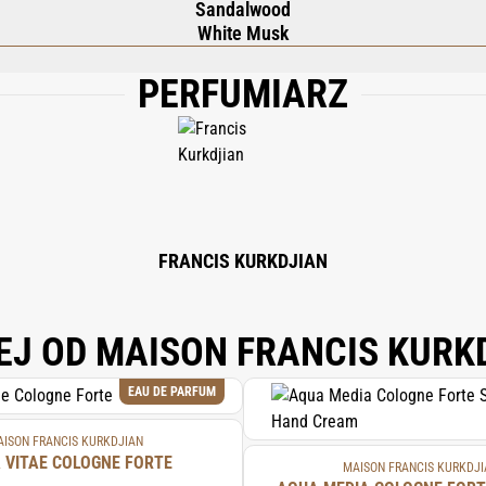
Sandalwood
White Musk
PERFUMIARZ
(WATER); LIMONENE; BENZYL SALICYLATE; CITRONELLOL; GERANIOL; TRIETHYL
YTHRITYL TETRA-DI-T-BUTYL HYDROXYHYDROCINNAMATE; CITRAL; BENZYL B
FRANCIS KURKDJIAN
EJ OD MAISON FRANCIS KURK
EAU DE PARFUM
ISON FRANCIS KURKDJIAN
 VITAE COLOGNE FORTE
MAISON FRANCIS KURKDJI