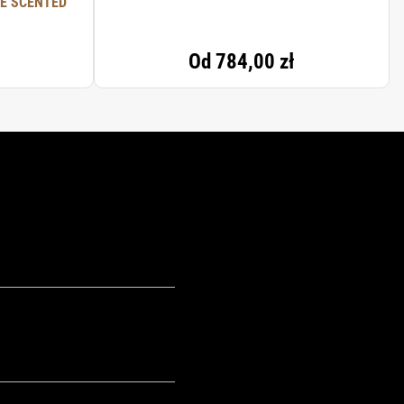
E SCENTED
Od
784,00 zł