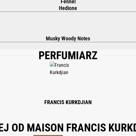
Fennel
Hedione
Musky Woody Notes
PERFUMIARZ
GLYCERIN, BUTYROSPERMUM PARKII (SHEA) BUTTER, TRIETHYL CITRATE, ARA
 SCLEROTIUM GUM, ARGANIA SPINOSA KERNEL OIL, ARACHIDYL GLUCOSIDE, 
LIMONENE, 1,2-HEXANEDIOL, CAPRYLYL GLYCOL, TOCOPHERYL ACETATE, CHLORP
MON) PEEL OIL, CITRUS AURANTIUM PEEL OIL, XANTHAN GUM, CITRONELLOL, 
ISE ALCOHOL, ROSE KETONES, BETA-CARYOPHYLLENE, TERPINOLENE, TERPINE
FRANCIS KURKDJIAN
EJ OD MAISON FRANCIS KURK