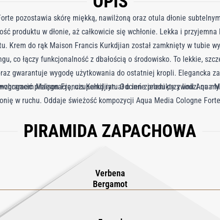
OPIS
rte pozostawia skórę miękką, nawilżoną oraz otula dłonie subtelnym
ść produktu w dłonie, aż całkowicie się wchłonie. Lekka i przyjemna
tu. Krem do rąk Maison Francis Kurkdjian został zamknięty w tubie w
u, co łączy funkcjonalność z dbałością o środowisko. To lekkie, szc
oraz gwarantuje wygodę użytkowania do ostatniej kropli. Elegancka z
nogramem Maison Francis Kurkdjian. Odcień zieleni przywodzi na myśl
wzbogacić pielęgnację, uzupełnij rytuał o inne produkty z linii Aqua 
monię w ruchu. Oddaje świeżość kompozycji Aqua Media Cologne Fort
ny i słodkiego kopru wspiera drzewno piżmowa baza.
PIRAMIDA ZAPACHOWA
Verbena
Bergamot