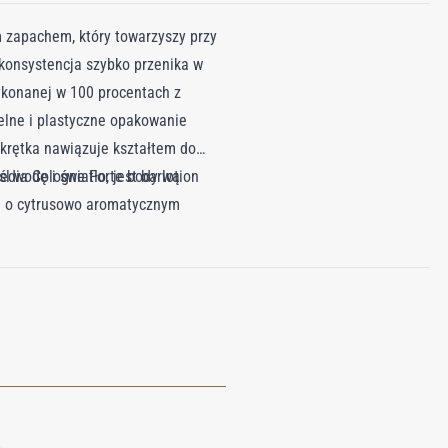
 zapachem, który towarzyszy przy
 konsystencja szybko przenika w
ykonanej w 100 procentach z
zelne i plastyczne opakowanie
akrętka nawiązuje kształtem do
 wodę i światło, jest barwą
Media Cologne Forte body lotion
e o cytrusowo aromatycznym