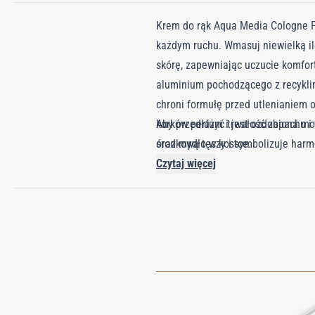
Krem do rąk Aqua Media Cologne Fo
każdym ruchu. Wmasuj niewielką ilo
skórę, zapewniając uczucie komfor
aluminium pochodzącego z recykling
chroni formułę przed utlenianiem 
korków perfum i jest ozdobiona mo
Aby przedłużyć trwałość zapachu i 
środkową tęczy i symbolizuje har
oraz mydło w kostce.
charakterze, w której akord werbe
Czytaj więcej