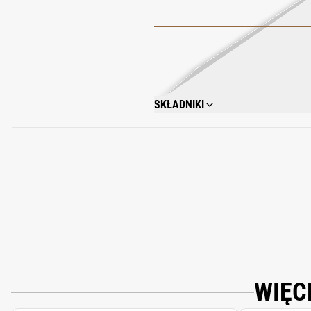
SKŁADNIKI
AQUA/WATER/EAU, BEHENYL ALCOHOL, 
PARFUM/FRAGRANCE, SODIUM CITRATE,
(BERGAMOT) PEEL OIL, CITRIC ACID, 
BENZOATE, PINENE, CITRUS LIMON (LE
ACETATE, POGOSTEMON CABLIN OIL, AN
TERPINENE.
WIĘC