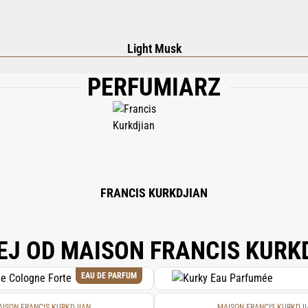
Light Musk
PERFUMIARZ
 GLYCERIN; BEHENYL ALCOHOL; ARACHIDYL ALCOHOL; PRUNUS AMYGDALUS DU
 BUTYROSPERMUM PARKII (SHEA) BUTTER; ARACHIDYL GLUCOSIDE; 1,2-HEXANE
 SODIUM BENZOATE; LIMONENE; ALOE BARBADENSIS LEAF JUICE POWDER; CIT
TOCOPHEROL.
FRANCIS KURKDJIAN
EJ OD MAISON FRANCIS KURK
EAU DE PARFUM
ISON FRANCIS KURKDJIAN
MAISON FRANCIS KURKDJI