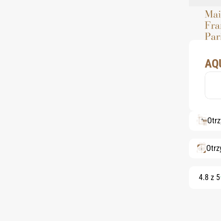
AQ
Otr
Otrz
4.8 z 5