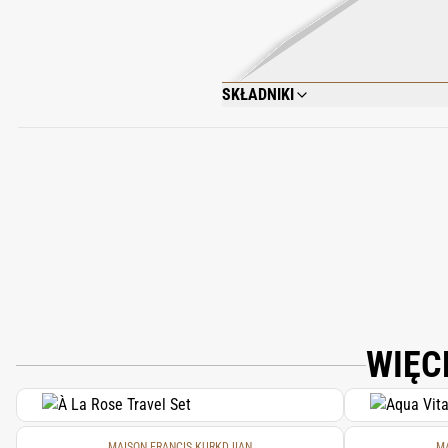
SKŁADNIKI
AQUA (WATER); PARFUM (FRAGRANCE);
OLEIFERA SEED OIL; SCLEROTIUM GUM;
ACETATE; CHLORPHENESIN; LINALOOL;
HYALURONATE; CITRIC ACID; CITRAL; 
WIĘC
MAISON FRANCIS KURKDJIAN
MA