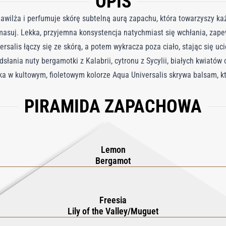
OPIS
nawilża i perfumuje skórę subtelną aurą zapachu, która towarzyszy 
 wmasuj. Lekka, przyjemna konsystencja natychmiast się wchłania, za
ersalis łączy się ze skórą, a potem wykracza poza ciało, stając się uc
słania nuty bergamotki z Kalabrii, cytronu z Sycylii, białych kwiatów
a w kultowym, fioletowym kolorze Aqua Universalis skrywa balsam, k
ki masłu shea i olejowi z kamelii. Aby cieszyć się chwilą dobrego sam
PIRAMIDA ZAPACHOWA
ęgnacyjny o inne produkty perfumowane Aqua Universalis: żel do mycia 
ostce.
Lemon
Bergamot
Freesia
Lily of the Valley/Muguet