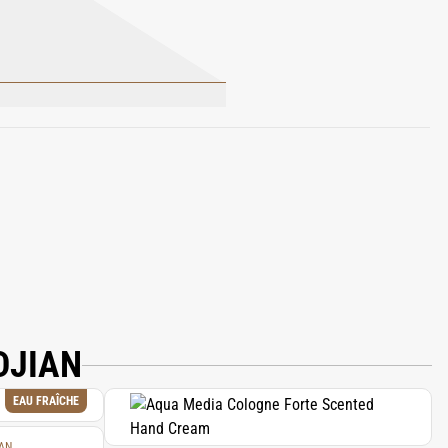
LCIS (SWEET ALMOND) OIL; CAMELLIA
DIOL; CAPRYLYL GLYCOL; TOCOPHERYL
RONELLOL; GERANIOL; SODIUM
DJIAN
EAU FRAÎCHE
AN