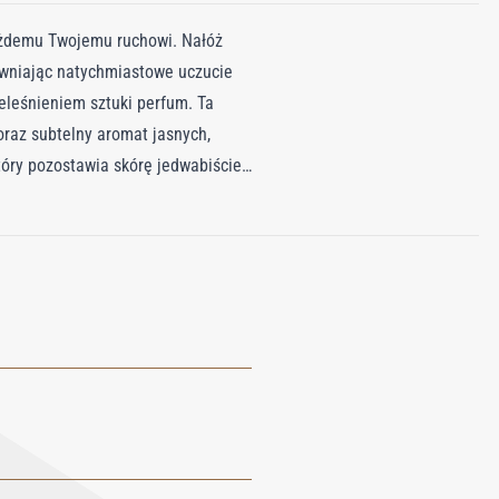
każdemu Twojemu ruchowi. Nałóż
pewniając natychmiastowe uczucie
ieleśnieniem sztuki perfum. Ta
 oraz subtelny aromat jasnych,
tóry pozostawia skórę jedwabiście
opoczucia i przedłużyć trwałość
rąk i ciała, olejek do ciała,