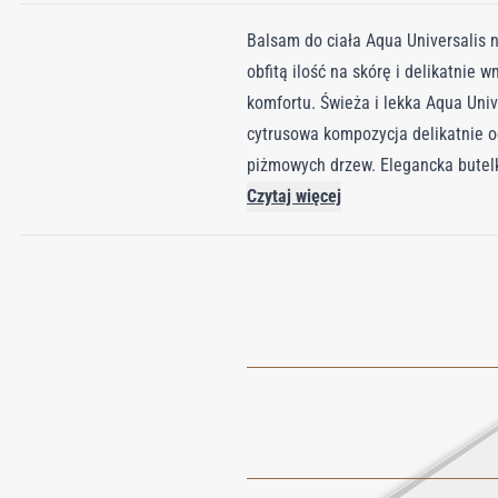
Balsam do ciała Aqua Universalis 
obfitą ilość na skórę i delikatnie
komfortu. Świeża i lekka Aqua Univ
cytrusowa kompozycja delikatnie od
piżmowych drzew. Elegancka butelk
gładką, sprężystą i aksamitną dzię
Czytaj więcej
zapachu, uzupełnij swój rytuał piel
mgiełkę do włosów oraz mydło w k