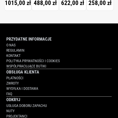
1015,00 zł
488,00 zł
622,00 zł
258,00 zł
FORTE
SCENTED
HAND
CREAM
PRZYDATNE INFORMACJE
O NAS
REGULAMIN
KONTAKT
POLITYKA PRYWATNOŚCI I COOKIES
WSPÓŁPRACUJĄCE BUTIKI
OBSŁUGA KLIENTA
PŁATNOŚCI
ZWROTY
WYSYŁKA I DOSTAWA
FAQ
ODKRYJ
USŁUGA DOBORU ZAPACHU
NUTY
PROJEKTANCI