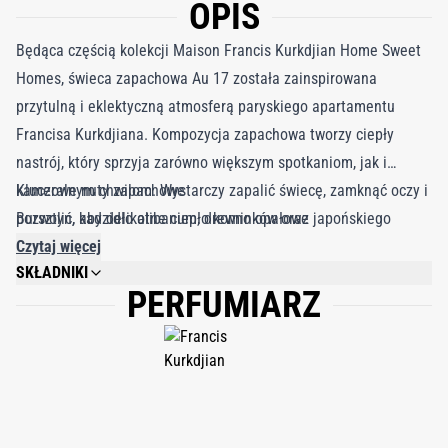
OPIS
Będąca częścią kolekcji Maison Francis Kurkdjian Home Sweet
Homes, świeca zapachowa Au 17 została zainspirowana
przytulną i eklektyczną atmosferą paryskiego apartamentu
Francisa Kurkdjiana. Kompozycja zapachowa tworzy ciepły
nastrój, który sprzyja zarówno większym spotkaniom, jak i
kameralnym chwilom. Wystarczy zapalić świecę, zamknąć oczy i
Kluczowe nuty zapachowe
pozwolić, aby delikatne ciepło kominków oraz japońskiego
Bursztyn, kadzidło olibanum, drewno opałowe
kadzidła wypełniło przestrzeń. Świeca Au 17 jest umieszczona w
Czytaj więcej
SKŁADNIKI
porcelanowym naczyniu z Limoges, którego wnętrze zostało
PERFUMIARZ
LIMONENE, TETRAMETHYL ACETYLOCTAHYDRONAPHTALENES, LINALYL
ręcznie pokryte kolorem. Francuski wosk roślinny i mineralny w
ACETATE, COUMARIN, BETAPINENES, PINENE.
połączeniu z plecionym bawełnianym knotem pozwala zachować
pełnię zapachu i zapewnia optymalny czas palenia do 55
godzin.