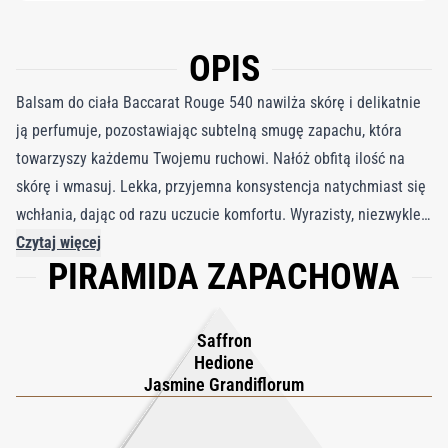
OPIS
Balsam do ciała Baccarat Rouge 540 nawilża skórę i delikatnie
ją perfumuje, pozostawiając subtelną smugę zapachu, która
towarzyszy każdemu Twojemu ruchowi. Nałóż obfitą ilość na
skórę i wmasuj. Lekka, przyjemna konsystencja natychmiast się
wchłania, dając od razu uczucie komfortu. Wyrazisty, niezwykle
skoncentrowany podpis zapachowy. Baccarat Rouge 540 układa
Czytaj więcej
PIRAMIDA ZAPACHOWA
się na skórze jak ambrowa, kwiatowo drzewna bryza. Powietrzne
nuty jaśminu i blask szafranu niosą mineralne akcenty ambry i
drzewne tony świeżo ściętego cedru. Elegancka butelka w
Saffron
kultowej czerwieni Baccarat Rouge 540 skrywa balsam, który
Hedione
pozostawia skórę jedwabiście gładką, sprężystą i aksamitną,
Jasmine Grandiflorum
dzięki masłu shea i olejowi z kamelii. Aby podarować sobie
chwilę przyjemności i przedłużyć projekcję zapachu, włącz do