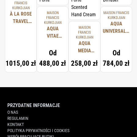
FRANCIS
KURKDJIAN
MAISON
MAISON FRANCIS
À LA ROSE
FRANCIS
KURKDJIAN
TRAVEL
KURKDJIAN
AQUA
MAISON
SET
AQUA
UNIVERSALIS
FRANCIS
VITAE
KURKDJIAN
FRAGRANCE
COLOGNE
AQUA
DIFFUSER
FORTE
MEDIA
Od
Od
COLOGNE
1015,00 zł
488,00 zł
258,00 zł
784,00 zł
FORTE
SCENTED
HAND
CREAM
PRZYDATNE INFORMACJE
O NAS
REGULAMIN
KONTAKT
POLITYKA PRYWATNOŚCI I COOKIES
WSPÓŁPRACUJĄCE BUTIKI