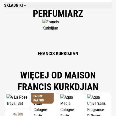
SKŁADNIKI
PERFUMIARZ
AQUA (WATER); GLYCERIN; PARFUM (FRAGRANCE); BEHENYL ALCOHOL;
ARACHIDYL ALCOHOL; PRUNUS AMYGDALUS DULCIS (SWEET ALMOND)
OIL; CAMELLIA OLEIFERA SEED OIL; SCLEROTIUM GUM;
BUTYROSPERMUM PARKII (SHEA) BUTTER; ARACHIDYL GLUCOSIDE; 1,2-
HEXANEDIOL; CAPRYLYL GLYCOL; TOCOPHERYL ACETATE;
CHLORPHENESIN; SODIUM BENZOATE; ALOE BARBADENSIS LEAF JUICE
POWDER; SODIUM HYALURONATE; LIMONENE; CITRIC ACID; LINALOOL;
BENZYL BENZOATE; TOCOPHEROL.
FRANCIS KURKDJIAN
WIĘCEJ OD MAISON
FRANCIS KURKDJIAN
EAU DE
PARFUM
MAISON