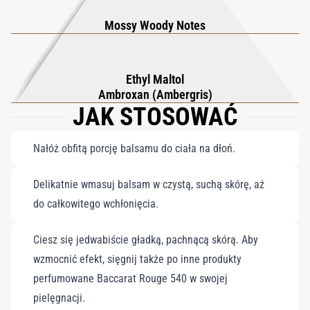
swojego rytuału pielęgnacyjnego także inne pachnące produkty
Mossy Woody Notes
Baccarat Rouge 540: żel do mycia rąk i ciała, olejek do ciała,
mgiełkę do włosów oraz mydło w kostce.
Ethyl Maltol
Ambroxan (Ambergris)
JAK STOSOWAĆ
Nałóż obfitą porcję balsamu do ciała na dłoń.
Delikatnie wmasuj balsam w czystą, suchą skórę, aż
do całkowitego wchłonięcia.
Ciesz się jedwabiście gładką, pachnącą skórą. Aby
wzmocnić efekt, sięgnij także po inne produkty
perfumowane Baccarat Rouge 540 w swojej
pielęgnacji.