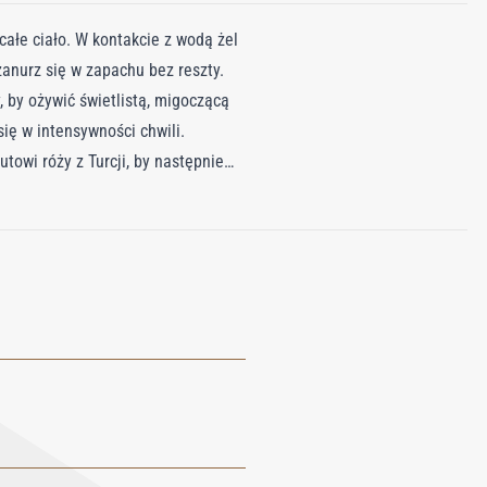
całe ciało. W kontakcie z wodą żel
anurz się w zapachu bez reszty.
, by ożywić świetlistą, migoczącą
ię w intensywności chwili.
utowi róży z Turcji, by następnie
acie Oud Satin Mood skrywa żel o
ieszyć się jeszcze dłużej chwilą
o ciała, olejek do ciała, mgiełkę