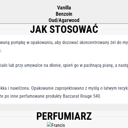
Vanilla
Benzoin
Oud/Agarwood
JAK STOSOWAĆ
towaną pompkę w opakowaniu, aby dozować skoncentrowany żel do myc
.
iało lub przy umywalce na dłonie, spień go w pachnącą pianę, a nast
ękka i nawilżona. Opakowanie zaprojektowano z myślą o łatwym recykl
kże po inne perfumowane produkty Baccarat Rouge 540.
PERFUMIARZ
INE; GLYCERIN; DISODIUM COCOYL GLUTAMATE; PARFUM (FRAGRANCE); CETEA
; LEVULINIC ACID; CITRIC ACID; ETHYLHEXYLGLYCERIN; CHLORPHENESIN; S
RANIOL; OCTADECYL DI-T-BUTYL-4-HYDROXYHYDROCINNAMATE; TETRASODIUM G