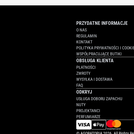
PRZYDATNE INFORMACJE
O NAS
REGULAMIN
KONTAKT
POLITYKA PRYWATNOŚCI I COOKI
WSPÓŁPRACUJĄCE BUTIKI
OBSŁUGA KLIENTA
PŁATNOŚCI
ZWROTY
WYSYŁKA I DOSTAWA
FAQ
ODKRYJ
USŁUGA DOBORU ZAPACHU
NUTY
PROJEKTANCI
PERFUMIARZE
©
AGORATOPIA
2026. All Rights R