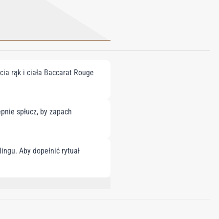
ia rąk i ciała Baccarat Rouge
ępnie spłucz, by zapach
ingu. Aby dopełnić rytuał
RETH-60 MYRISTYL GLYCOL; SODIUM
ODIUM LEVULINATE; ALPHA-ISOMETHYL
LUTAMATE DIACETATE; COUMARIN;