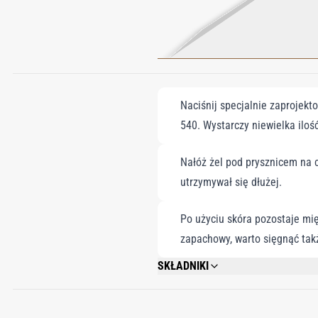
Naciśnij specjalnie zaprojek
540. Wystarczy niewielka ilość
Nałóż żel pod prysznicem na c
utrzymywał się dłużej.
Po użyciu skóra pozostaje mi
zapachowy, warto sięgnąć ta
SKŁADNIKI
AQUA (WATER); COCAMIDOPROPYL BETA
CHLORIDE; SODIUM COCOYL GLUTAMATE
IONONE; LINALOOL; CITRONELLOL; GE