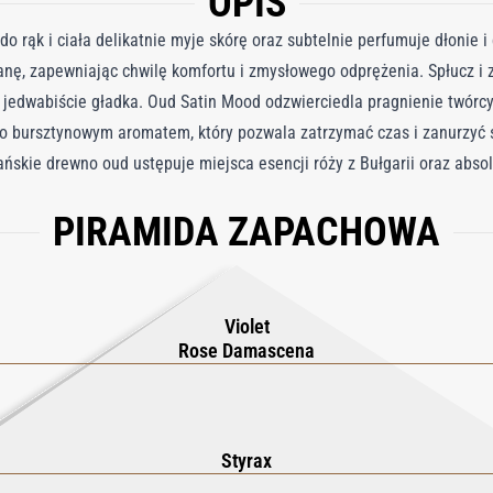
OPIS
o rąk i ciała delikatnie myje skórę oraz subtelnie perfumuje dłonie i 
anę, zapewniając chwilę komfortu i zmysłowego odprężenia. Spłucz i z
i jedwabiście gładka. Oud Satin Mood odzwierciedla pragnienie twórcy
no bursztynowym aromatem, który pozwala zatrzymać czas i zanurzyć s
tańskie drewno oud ustępuje miejsca esencji róży z Bułgarii oraz absol
wo bursztynowym akordem. Elegancka butelka w kultowym, nocnym gran
PIRAMIDA ZAPACHOWA
ychmiast daje skórze uczucie ochrony. Aby przedłużyć ogon zapachu i c
tuał pielęgnacyjny o inne pachnące kreacje Oud Satin Mood: balsam d
Violet
Rose Damascena
Styrax