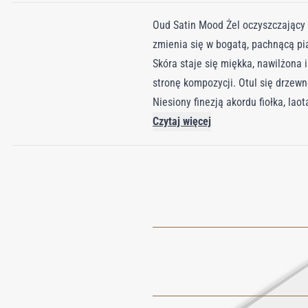
Oud Satin Mood Żel oczyszczający d
zmienia się w bogatą, pachnącą pi
Skóra staje się miękka, nawilżona 
stronę kompozycji. Otul się drzew
Niesiony finezją akordu fiołka, lao
połączyć się z głębokim, wanilio
Czytaj więcej
przyjemnej konsystencji, który nat
dobrego samopoczucia, uzupełnij ry
do włosów oraz mydło w kostce.