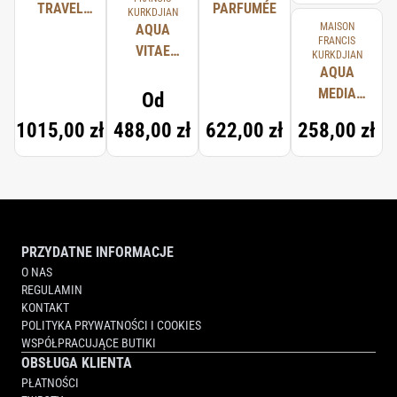
TRAVEL
PARFUMÉE
KURKDJIAN
MAISON
SET
AQUA
FRANCIS
VITAE
KURKDJIAN
COLOGNE
AQUA
FORTE
MEDIA
Od
COLOGNE
1015,00 zł
488,00 zł
622,00 zł
258,00 zł
FORTE
SCENTED
HAND
CREAM
PRZYDATNE INFORMACJE
O NAS
REGULAMIN
KONTAKT
POLITYKA PRYWATNOŚCI I COOKIES
WSPÓŁPRACUJĄCE BUTIKI
OBSŁUGA KLIENTA
PŁATNOŚCI