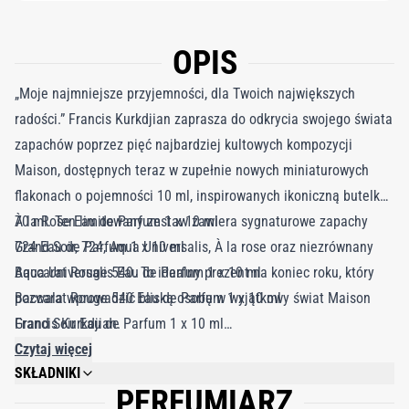
OPIS
„Moje najmniejsze przyjemności, dla Twoich największych
radości.” Francis Kurkdjian zaprasza do odkrycia swojego świata
zapachów poprzez pięć najbardziej kultowych kompozycji
Maison, dostępnych teraz w zupełnie nowych miniaturowych
flakonach o pojemności 10 ml, inspirowanych ikoniczną butelką
70 ml. Ten limitowany zestaw zawiera sygnaturowe zapachy
À la Rose Eau de Parfum 1 x 10 ml
Grand Soir, 724, Aqua Universalis, À la rose oraz niezrównany
724 Eau de Parfum 1 x 10 ml
Baccarat Rouge 540. To idealny prezent na koniec roku, który
Aqua Universalis Eau de Parfum 1 x 10 ml
pozwala wprowadzić bliską osobę w wyjątkowy świat Maison
Baccarat Rouge 540 Eau de Parfum 1 x 10 ml
Francis Kurkdjian.
Grand Soir Eau de Parfum 1 x 10 ml
Należy pamiętać, że miniatury nie posiadają atomizera i są
Czytaj więcej
SKŁADNIKI
wyposażone w zakręcane otwarcie
PERFUMIARZ
PLEASE REFER TO EACH INDIVIDUAL PRODUCT IN THE SET FOR THE