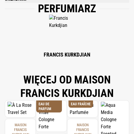
PERFUMIARZ
POMME D'AMOUR: LINALOOL, TRANS-2-HEXENAL. — PAIN D'ÉPICES:
CINNAMIC ALDEHYDE, EUGENOL, D-LIMONENE, LINALOOL, 4,11,11-
TRIMETHYL-8-METHYLENEBICYCLO[7.2.0]UNDEC-4-ENE
(CARYOPHYLLENE), TRANS-ANETHOLE [(E)-ANETHOLE], 3,7,7-
TRIMETHYLBICYCLO[4.1.0]HEPT-3-ENE. — MON BEAU SAPIN:
EUCALYPTOL, 2,2,6-TRIMETHYL-A-PROPYLCYCLOHEXANEPROPANOL, (2-
ENDO,3-EXO)-ETHYL-3-(1-METHYLETHYL)BICYCLO[2.2.1]HEPT-5-ENE-2-
CARBOXYLATE, METHYL ATRARATE, ALPHA-PINENE, 2,4-DIMETHYL-3-
CYCLOHEXENE CARBOXALDEHYDE, COUMARIN.
FRANCIS KURKDJIAN
WIĘCEJ OD MAISON
FRANCIS KURKDJIAN
EAU DE
EAU FRAÎCHE
PARFUM
MAISON
MAISON
FRANCIS
FRANCIS