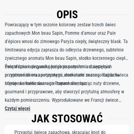
OPIS
Powracający w tym sezonie kolorowy zestaw trzech świec
zapachowych Mon beau Sapin, Pomme d’amour oraz Pain
d’épices wnosi do zimowego Paryża ciepły, świąteczny blask. Ta
limitowana edycja zaprasza do odkrycia drzewnego, subtelnie
żywicznego aromatu Mon beau Sapin, słodko korzennego ciepła
Pain d’épices przywołującego wspomnienia dziecięcych
Świąteczna i elegancka kolekcja natychmiast wypełnia
przyjemności oraz soczystego, doskonale znanego zapachu
przestrzeń domu apetycznymi aromatami sezonu. Każda świeca
hojnie skarmelizowanego Pomme d’amour.
oferuje unikalne doznanie zapachowe, łącząc nuty drzewne,
gourmand i przyprawowe, aby stworzyć przytulną atmosferę w
każdym pomieszczeniu. Wyprodukowane we Francji świece
powstają z mieszanki wosków mineralnych i roślinnych oraz
Czytaj więcej
JAK STOSOWAĆ
posiadają trzy plecione bawełniane knoty, które zapewniają
optymalne spalanie i wysoką jakość zapachu. Szacowany czas
Przygotuj świecę zapachową, skracając knot do
palenia wynosi około 24 godzin dla każdej świecy. Zestaw