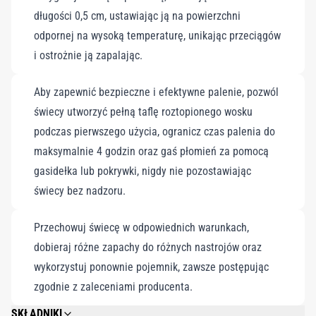
długości 0,5 cm, ustawiając ją na powierzchni
doskonale wpisuje się w świąteczny wystrój i sprawdzi się
odpornej na wysoką temperaturę, unikając przeciągów
idealnie zarówno podczas przyjęć, jak i jako wyrafinowany,
i ostrożnie ją zapalając.
zmysłowy prezent.
Aby zapewnić bezpieczne i efektywne palenie, pozwól
świecy utworzyć pełną taflę roztopionego wosku
podczas pierwszego użycia, ogranicz czas palenia do
maksymalnie 4 godzin oraz gaś płomień za pomocą
gasidełka lub pokrywki, nigdy nie pozostawiając
świecy bez nadzoru.
Przechowuj świecę w odpowiednich warunkach,
dobieraj różne zapachy do różnych nastrojów oraz
wykorzystuj ponownie pojemnik, zawsze postępując
zgodnie z zaleceniami producenta.
SKŁADNIKI