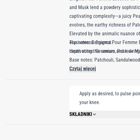
and Musk lend a powdery sophisticat
captivating complexity—a juicy Pea
evolves, the earthy richness of Pa
Elevated by the animalic nuance of
elusiveness. Enigma Pour Femme Es
Top notes: Bergamot.
captivating the senses and leaving 
Heart notes: Geranium, Rose de Mai
Base notes: Patchouli, Sandalwood,
Czytaj więcej
Apply as desired, to pulse poi
your knee.
SKŁADNIKI
ALCOHOL DENAT, PARFUM (FRAGRANCE)
GERANIOL, CITRONELLOL, CITRAL, FA