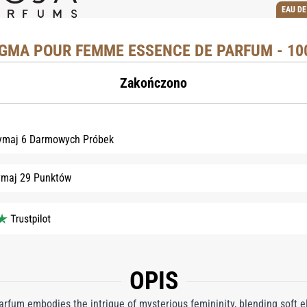
EAU D
IGMA POUR FEMME ESSENCE DE PARFUM - 10
Zakończono
ymaj 6 Darmowych Próbek
ymaj 29 Punktów
OPIS
um embodies the intrigue of mysterious femininity, blending soft el