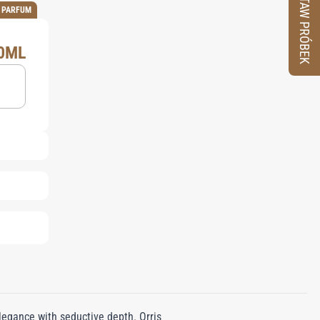
ZESTAW PRÓBEK
E PARFUM
0ML
egance with seductive depth. Orris