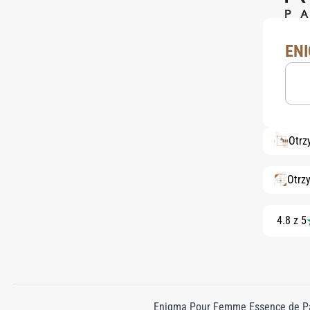
EN
Otrz
Otrz
4.8 z 5
Enigma Pour Femme Essence de Parf