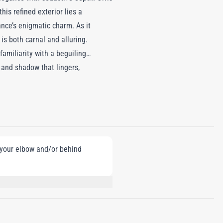
is refined exterior lies a
nce’s enigmatic charm. As it
is both carnal and alluring.
amiliarity with a beguiling
and shadow that lingers,
e your elbow and/or behind
NZYL BENZOATE, BENZYL ALCOHOL,