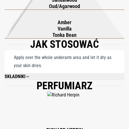
for the modern individual who appreciates sophistication and
Oud/Agarwood
function in every step of their daily regimen.
Amber
Vanilla
Tonka Bean
JAK STOSOWAĆ
Apply over the whole underarm area and let it dry as
your skin dries.
SKŁADNIKI
PERFUMIARZ
ALCOHOL DENAT., WATER, PROPYLENE GLYCOL, SODIUM STEARATE,
FRAGRANCE, CAPRYLOYL GLYCINE, LINALOOL, COUMARIN.