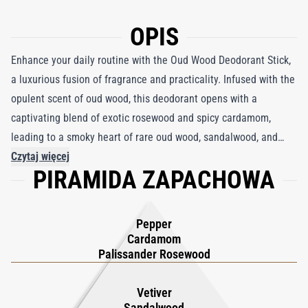
OPIS
Enhance your daily routine with the Oud Wood Deodorant Stick,
a luxurious fusion of fragrance and practicality. Infused with the
opulent scent of oud wood, this deodorant opens with a
captivating blend of exotic rosewood and spicy cardamom,
leading to a smoky heart of rare oud wood, sandalwood, and
earthy vetiver. The rich warmth of tonka bean and amber
Czytaj więcej
PIRAMIDA ZAPACHOWA
follows, leaving a lasting impression that carries you through
the day. Designed for efficiency, this deodorant stick combines
the allure of one of perfumery's rarest ingredients with fast-
Pepper
drying odor protection, ensuring you stay dry and fresh. Its
Cardamom
convenient stick format offers an effortless, mess-free
Palissander Rosewood
application, making it perfect for those who value both luxury
and practicality. Experience the regal scent of oud wood, crafted
Vetiver
Sandalwood