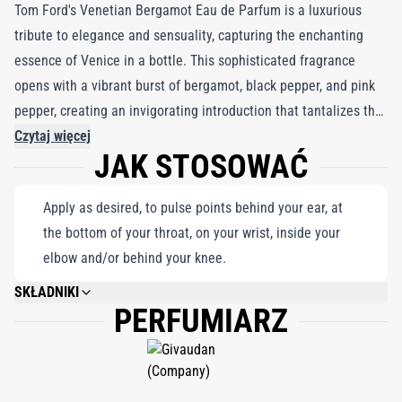
Tom Ford's Venetian Bergamot Eau de Parfum is a luxurious
tribute to elegance and sensuality, capturing the enchanting
essence of Venice in a bottle. This sophisticated fragrance
opens with a vibrant burst of bergamot, black pepper, and pink
pepper, creating an invigorating introduction that tantalizes the
senses. At its heart, a lush floral medley of ylang-ylang,
Czytaj więcej
JAK STOSOWAĆ
magnolia, and gardenia envelops the wearer in a soft, opulent
embrace, evoking the romantic allure of Venetian beauty. As the
Apply as desired, to pulse points behind your ear, at
scent deepens, warm base notes of sandalwood, tonka bean,
the bottom of your throat, on your wrist, inside your
amber, and cashmere weave a rich tapestry of sophistication
elbow and/or behind your knee.
and sensuality, leaving a lasting impression of refined allure.
Venetian Bergamot Eau de Parfum is more than a fragrance—it’s
SKŁADNIKI
PERFUMIARZ
an olfactory journey into timeless charm, perfect for those who
ALCOHOL DENAT., FRAGRANCE (PARFUM), WATER/AQUA/EAU, LIMONENE,
TOCOPHEROL, LINALOOL, BENZYL SALICYLATE, ALPHA-ISOMETHYL
desire to radiate an aura of captivating elegance.
IONONE, HEXYL CINNAMAL, FARNESOL, CITRAL, CINNAMYL ALCOHOL,
BENZYL BENZOATE, COUMARIN, GERANIOL, EUGENOL, CITRONELLOL,
BENZYL ALCOHOL, ISOEUGENOL.