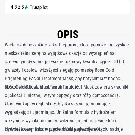
4.8 z 5
OPIS
Wiele osób poszukuje sekretnej broni, która pomoże im uzyskać
nieskazitelną cerę na wyjątkowe okazje od wystąpień na
czerwonym dywanie po ważne rozmowy kwalifikacyjne. Od lat
gwiazdy i czołowi wizażyści sięgają po maskę Rose Gold
Brightening Facial Treatment Mask, aby natychmiast nadać
skórze wyjątkowy blask i promienność.
Rose Gold Brightening Facial Treatment Mask zawiera składniki
o jakości klinicznej, w tym peptydy oraz różę damasceńską,
które wnikają w głąb skóry, błyskawicznie ją napinając,
wygładzając i ujędrniając. Unikalna formuła z hydrożelem
utrzymuje wysoki poziom nawilżenia, a jednocześnie koi i
odświeża cerę. Każde użycie maski zapewnia efekt
Hydrożelowa maska w płacie, która po każdym użyciu nadaje