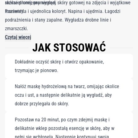
rozświetlonej, promiennej skóry gotowej na zdjęcia i wyjątkowe
skórze promienny wygląd.
momenty.
Rozświetla i ujednolica koloryt. Napina i ujędrnia. Łagodzi
podrażnienia i stany zapalne. Wygładza drobne linie i
zmarszczki.
5x30ml, 10x30ml.
Czytaj więcej
JAK STOSOWAĆ
Dokładnie oczyść skórę i otwórz opakowanie,
trzymając je pionowo.
Nałóż maskę hydrożelową na twarz, omijając okolice
oczu i ust, a następnie delikatnie ją wygładź, aby
dobrze przylegała do skóry.
Pozostaw na 20 minut, po czym zdejmij maskę i
delikatnie wklep pozostałą esencję w skórę, aby w
pełni się wchłonęła. Następnie kontynuuj swoją