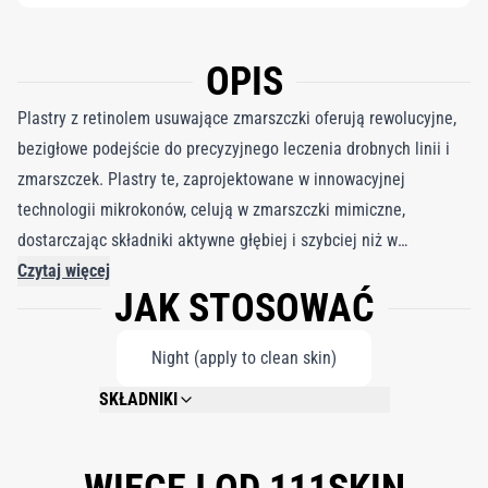
OPIS
Plastry z retinolem usuwające zmarszczki oferują rewolucyjne,
bezigłowe podejście do precyzyjnego leczenia drobnych linii i
zmarszczek. Plastry te, zaprojektowane w innowacyjnej
technologii mikrokonów, celują w zmarszczki mimiczne,
dostarczając składniki aktywne głębiej i szybciej niż w
przypadku tradycyjnych, miejscowych produktów do pielęgnacji
Czytaj więcej
JAK STOSOWAĆ
skóry. Drobne, przypominające igły struktury rozpuszczają się w
kontakcie z naturalną wilgocią skóry, zapewniając optymalną
Night (apply to clean skin)
absorpcję i skuteczność. Ten zaawansowany system
dostarczania pozwala kluczowym składnikom aktywnym
SKŁADNIKI
przedostać się tam, gdzie są najbardziej potrzebne, pomagając
Retinol, Sodium Hyaluronate, Ascorbyl Glucoside
w widoczny sposób wygładzić i udoskonalić skórę. Plastry te,
zawierające silną mieszankę retinolu, witaminy C i silnego