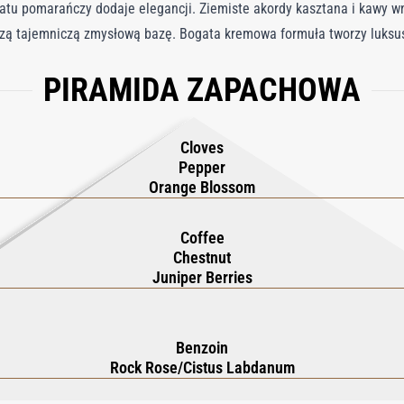
atu pomarańczy dodaje elegancji. Ziemiste akordy kasztana i kawy wn
zą tajemniczą zmysłową bazę. Bogata kremowa formuła tworzy luksu
ką oraz subtelnie pachnącą bez uczucia wysuszenia. Podnieś codzienny
PIRAMIDA ZAPACHOWA
w, kwiatów i drewna.
Cloves
Pepper
Orange Blossom
Coffee
Chestnut
Juniper Berries
Benzoin
Rock Rose/Cistus Labdanum