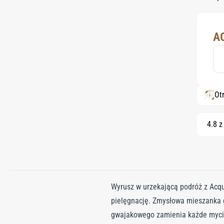
A
Ot
4.8 z
Wyrusz w urzekającą podróż z Acq
pielęgnację. Zmysłowa mieszanka g
gwajakowego zamienia każde mycie