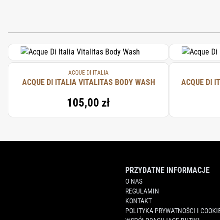
AQUA (WATER), COCAMIDOPROPYL BETA
PHENOXYETHANOL, LAURETH-2, SODIUM
ACQUE DI ITALIA
ACQUE DI ITALIA VITALITAS BODY WASH
ACQUE DI I
105,00 zł
PRZYDATNE INFORMACJE
O NAS
REGULAMIN
KONTAKT
POLITYKA PRYWATNOŚCI I COOKI