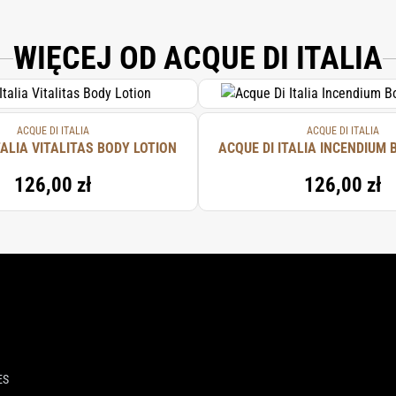
INE, MAGNESIUM LAURETH SULFATE, PEG-90 GLYCERYL ISOSTEARATE, PARFUM
 BENZOATE, ETHYLHEXYLGLYCERIN, BENZYL ALCOHOL, DISODIUM EDTA.
WIĘCEJ OD ACQUE DI ITALIA
ACQUE DI ITALIA
ACQUE DI ITALIA
TALIA VITALITAS BODY LOTION
ACQUE DI ITALIA INCENDIUM
126,00 zł
126,00 zł
ES