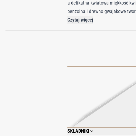
a delikatna kwiatowa miękkość kwi
benzoina i drewno gwajakowe twor
skórę i pozostawia ją świeżą, mięk
Czytaj więcej
niezapomnianej kompozycji przypra
SKŁADNIKI