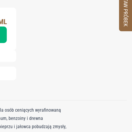
ZESTAW PRÓBEK
ML
dla osób ceniących wyrafinowaną
num, benzoiny i drewna
eprzu i jałowca pobudzają zmysły,