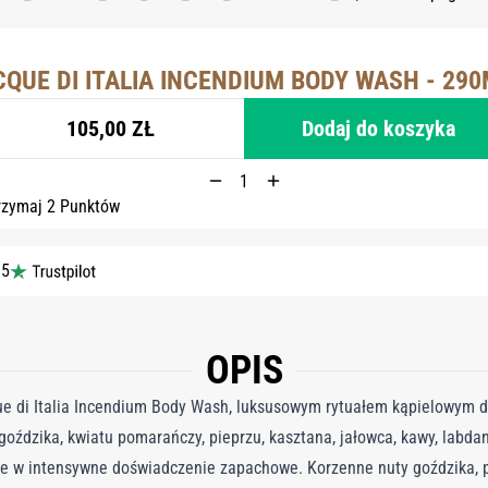
CQUE DI ITALIA INCENDIUM BODY WASH - 290
105,00 ZŁ
Dodaj do koszyka
rzymaj 2 Punktów
 5
OPIS
ue di Italia Incendium Body Wash, luksusowym rytuałem kąpielowym 
oździka, kwiatu pomarańczy, pieprzu, kasztana, jałowca, kawy, labda
 w intensywne doświadczenie zapachowe. Korzenne nuty goździka, pi