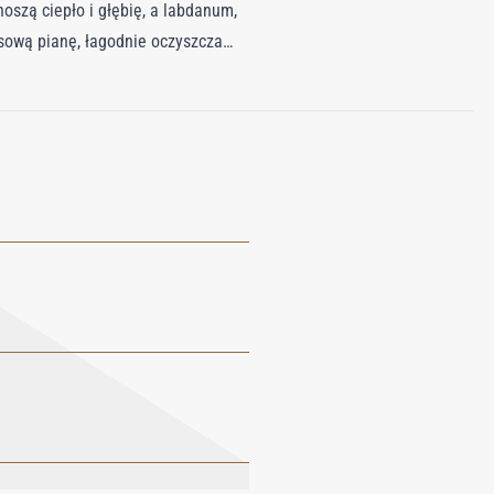
oszą ciepło i głębię, a labdanum,
sową pianę, łagodnie oczyszcza
 prysznic dzięki tej