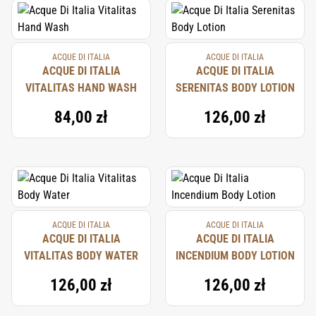
ACQUE DI ITALIA
ACQUE DI ITALIA
ACQUE DI ITALIA
ACQUE DI ITALIA
VITALITAS HAND WASH
SERENITAS BODY LOTION
84,00 zł
126,00 zł
ACQUE DI ITALIA
ACQUE DI ITALIA
ACQUE DI ITALIA
ACQUE DI ITALIA
VITALITAS BODY WATER
INCENDIUM BODY LOTION
126,00 zł
126,00 zł