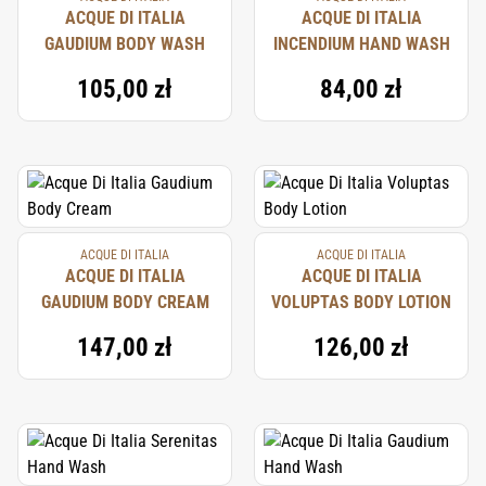
ACQUE DI ITALIA
ACQUE DI ITALIA
GAUDIUM BODY WASH
INCENDIUM HAND WASH
105,00 zł
84,00 zł
ACQUE DI ITALIA
ACQUE DI ITALIA
ACQUE DI ITALIA
ACQUE DI ITALIA
GAUDIUM BODY CREAM
VOLUPTAS BODY LOTION
147,00 zł
126,00 zł