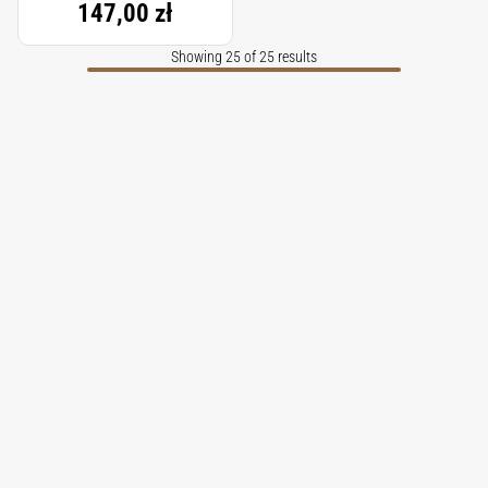
147,00 zł
Showing 25 of 25 results