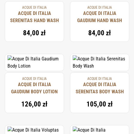
ACQUE DI ITALIA
ACQUE DI ITALIA
ACQUE DI ITALIA
ACQUE DI ITALIA
SERENITAS HAND WASH
GAUDIUM HAND WASH
84,00 zł
84,00 zł
ACQUE DI ITALIA
ACQUE DI ITALIA
ACQUE DI ITALIA
ACQUE DI ITALIA
GAUDIUM BODY LOTION
SERENITAS BODY WASH
126,00 zł
105,00 zł