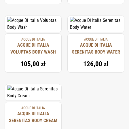
ACQUE DI ITALIA
ACQUE DI ITALIA
ACQUE DI ITALIA
ACQUE DI ITALIA
VOLUPTAS BODY WASH
SERENITAS BODY WATER
105,00 zł
126,00 zł
ACQUE DI ITALIA
ACQUE DI ITALIA
SERENITAS BODY CREAM