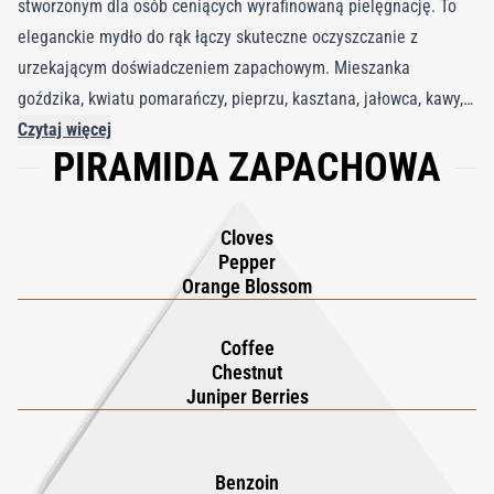
stworzonym dla osób ceniących wyrafinowaną pielęgnację. To
eleganckie mydło do rąk łączy skuteczne oczyszczanie z
urzekającym doświadczeniem zapachowym. Mieszanka
goździka, kwiatu pomarańczy, pieprzu, kasztana, jałowca, kawy,
labdanum, benzoiny i drewna gwajakowego otwiera korzenną i
Czytaj więcej
PIRAMIDA ZAPACHOWA
zmysłową kompozycję, która zamienia zwykłe mycie rąk w
chwilę przyjemności. Goździk, pieprz i jałowiec pobudzają
zmysły, a kwiat pomarańczy wnosi delikatną kwiatową
Cloves
elegancję. Kasztan i kawa dodają ciepła oraz głębi, a labdanum,
Pepper
benzoina i drewno gwajakowe budują tajemniczą wyrafinowaną
Orange Blossom
bazę. Łagodna formuła szanuje naturalną równowagę skóry,
oczyszcza bez wysuszania i pozostawia dłonie świeże, miękkie
Coffee
Chestnut
oraz subtelnie pachnące. Dodaj swojej codziennej pielęgnacji
Juniper Berries
dłoni odrobinę luksusu i charakteru.
Benzoin