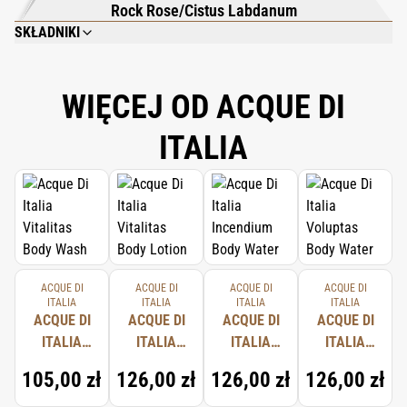
Rock Rose/Cistus Labdanum
SKŁADNIKI
AQUA (WATER), COCAMIDOPROPYL BETAINE, MAGNESIUM LAURETH
SULFATE, PEG-90 GLYCERYL ISOSTEARATE, PARFUM (FRAGRANCE),
SODIUM CHLORIDE, PHENOXYETHANOL, LAURETH-2, SODIUM BENZOATE,
WIĘCEJ OD ACQUE DI
ETHYLHEXYLGLYCERIN, BENZYL ALCOHOL, DISODIUM EDTA.
ITALIA
ACQUE DI
ACQUE DI
ACQUE DI
ACQUE DI
ITALIA
ITALIA
ITALIA
ITALIA
ACQUE DI
ACQUE DI
ACQUE DI
ACQUE DI
ITALIA
ITALIA
ITALIA
ITALIA
VITALITAS
VITALITAS
INCENDIUM
VOLUPTAS
105,00 zł
126,00 zł
126,00 zł
126,00 zł
BODY
BODY
BODY
BODY