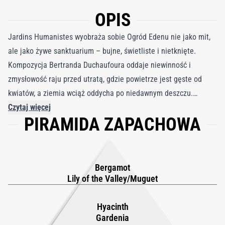
OPIS
Jardins Humanistes wyobraża sobie Ogród Edenu nie jako mit,
ale jako żywe sanktuarium – bujne, świetliste i nietknięte.
Kompozycja Bertranda Duchaufoura oddaje niewinność i
zmysłowość raju przed utratą, gdzie powietrze jest gęste od
kwiatów, a ziemia wciąż oddycha po niedawnym deszczu.
Przywołuje na myśl bose stopy na wilgotnej ziemi, światło
Czytaj więcej
PIRAMIDA ZAPACHOWA
przenikające przez ogromne liście i cichy cud świata w
doskonałej równowadze. Zapach ten, zarówno duchowy, jak i
głęboko fizyczny, celebruje hojność natury i tęsknotę ludzkości
za powrotem do stanu harmonii i błogości. Początek otwiera się
Bergamot
delikatną świeżością konwalii rozjaśnioną musującą
Lily of the Valley/Muguet
bergamotką, niczym poranna rosa lśniąca na młodych pędach.
W sercu bogaty bukiet kwiatu pomarańczy, kremowej gardenii i
Hyacinth
Gardenia
chłodnego hiacyntu tworzy wilgotną, tropikalną kwiatową aurę –