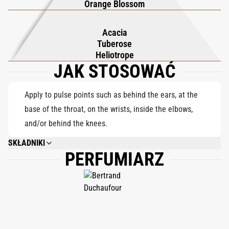
Orange Blossom
bogatą, a jednocześnie przestronną. Baza mięknie w
aksamitnym uścisku heliotropu, narkotycznej tuberozy i
Acacia
miodowej porzeczki, dodając pudrowe, lekko migdałowe ciepło,
Tuberose
które utrzymuje się na skórze. Rezultat jest spokojny, otulający i
Heliotrope
JAK STOSOWAĆ
cicho zmysłowy, jak skóra perfumowana kwiatami i deszczem.
Apply to pulse points such as behind the ears, at the
base of the throat, on the wrists, inside the elbows,
and/or behind the knees.
SKŁADNIKI
PERFUMIARZ
ALCOHOL DENAT., PARFUM (FRAGRANCE), AQUA (WATER), LINALOOL,
LIMONENE, ETHYLHEXYL METHOXYCINNAMATE, HYDROXYCITRONELLAL,
BUTYL METHOXYDIBENZOYLMETHANE, ETHYLHEXYL SALICYLATE,
CITRAL, BENZYL ALCOHOL, CI 42090.