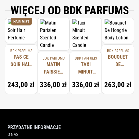
WIĘCEJ OD BDK PARFUMS
HAIR MIST
BDK PARFUMS
BDK PARFUMS
PAS CE
BOUQUET
BDK PARFUMS
BDK PARFUMS
SOIR HAIR
MATIN
TAXI
DE
PERFUME
PARISIEN
MINUIT
HONGRIE
SCENTED
SCENTED
BODY
243,00 zł
336,00 zł
336,00 zł
263,00 zł
CANDLE
CANDLE
LOTION
PRZYDATNE INFORMACJE
O NAS