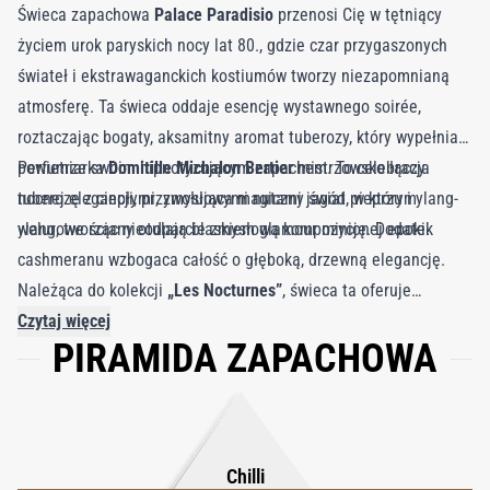
Świeca zapachowa
Palace Paradisio
przenosi Cię w tętniący
życiem urok paryskich nocy lat 80., gdzie czar przygaszonych
świateł i ekstrawaganckich kostiumów tworzy niezapomnianą
atmosferę. Ta świeca oddaje esencję wystawnego soirée,
roztaczając bogaty, aksamitny aromat tuberozy, który wypełnia
powietrze swoim hipnotyzującym zapachem. To celebracja
Perfumiarka
Domitille Michalon Bertier
mistrzowsko łączy
nocnej elegancji, przywołująca magiczny świat, w którym
tuberozę z ciepłymi, zmysłowymi nutami jagód pieprzu i ylang-
welurowe ściany otulają blaskiem glamour minionej epoki.
ylang, tworząc nieodparcie zmysłową kompozycję. Dodatek
cashmeranu wzbogaca całość o głęboką, drzewną elegancję.
Należąca do kolekcji
„Les Nocturnes”
, świeca ta oferuje
luksusowy, długotrwały aromat zamknięty w naczyniu o
Czytaj więcej
PIRAMIDA ZAPACHOWA
pojemności
250 g
, wykonanym z mieszanki wosków roślinnych i
mineralnych. Czas palenia wynosi około
70 godzin
, a całość
dopełnia wyrafinowana pokrywka z cynku, aluminium i miedzi –
niczym hołd dla nocnego Paryża.
Chilli