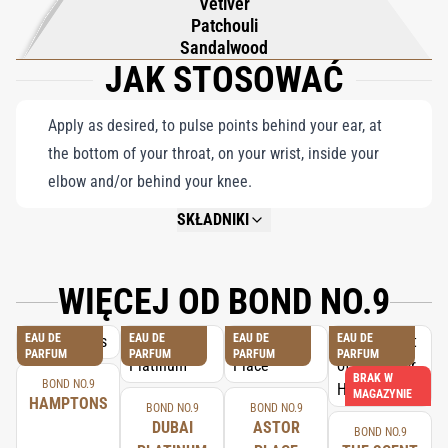
Vetiver
perfumy — to zapachowa owacja na stojąco, stworzona dla tych,
Patchouli
którzy kochają być w centrum uwagi i noszą w sobie
Sandalwood
JAK STOSOWAĆ
niepowstrzymanego ducha Nowego Jorku. Niezależnie od tego,
czy jesteś na głównej scenie, czy po prostu odkrywasz swoją
wewnętrzną gwiazdę, ten zapach jest Twoim biletem do świata
Apply as desired, to pulse points behind your ear, at
dramatyzmu, energii i niezapomnianego stylu.
the bottom of your throat, on your wrist, inside your
elbow and/or behind your knee.
SKŁADNIKI
NOT AVAILABLE.
WIĘCEJ OD BOND NO.9
EAU DE
EAU DE
EAU DE
EAU DE
PARFUM
PARFUM
PARFUM
PARFUM
BRAK W
BOND NO.9
MAGAZYNIE
HAMPTONS
BOND NO.9
BOND NO.9
DUBAI
ASTOR
BOND NO.9