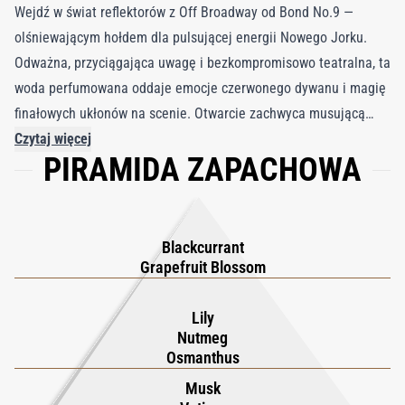
Wejdź w świat reflektorów z Off Broadway od Bond No.9 —
olśniewającym hołdem dla pulsującej energii Nowego Jorku.
Odważna, przyciągająca uwagę i bezkompromisowo teatralna, ta
woda perfumowana oddaje emocje czerwonego dywanu i magię
finałowych ukłonów na scenie. Otwarcie zachwyca musującą
świeżością kwiatu grejpfruta oraz soczystej czarnej porzeczki,
Czytaj więcej
PIRAMIDA ZAPACHOWA
które prowadzą do serca z delikatnej lilii i osmantusa, subtelnie
otulonych ciepłą nutą gałki muszkatołowej. Kompozycja nabiera
głębi dzięki bogatej bazie z piżma, paczuli, kremowego drzewa
sandałowego i dymnej wetywerii — tworząc uwodzicielskie
Blackcurrant
połączenie słodyczy i przypraw, które pozostaje na skórze
Grapefruit Blossom
niczym ostatni akord broadwayowskiej ballady. Zamknięty w
efektownym flakonie w kształcie gwiazdy, ten kolekcjonerski
Lily
Nutmeg
zapach zachwyca nie tylko wizualnie, ale i swoją wyrazistą aurą
Osmanthus
zapachową, będąc częścią nieustannie rozwijającej się kolekcji
Musk
inspirowanej rytmem miasta. Off Broadway to coś więcej niż