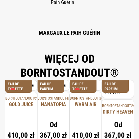
ALCOHOL, CINNAMYL ALCOHOL, CITRAL, CITRONELLOL, GERANIOL,
ISOEUGENOL.
MARGAUX LE PAIH GUÉRIN
WIĘCEJ OD
BORNTOSTANDOUT®
EAU DE
EAU DE
EAU DE
EAU DE
TOILETTE
PARFUM
TOILETTE
PARFUM
BORNTOSTANDOUT®
BORNTOSTANDOUT®
BORNTOSTANDOUT®
GOLD JUICE
NANATOPIA
WARM AIR
BORNTOSTANDOUT®
DIRTY HEAVEN
Od
Od
410,00 zł
367,00 zł
410,00 zł
367,00 zł