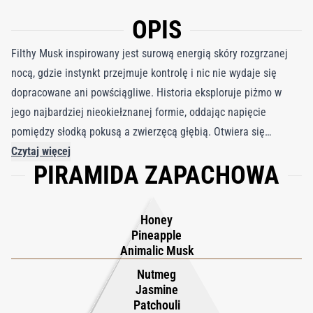
OPIS
Filthy Musk inspirowany jest surową energią skóry rozgrzanej
nocą, gdzie instynkt przejmuje kontrolę i nic nie wydaje się
dopracowane ani powściągliwe. Historia eksploruje piżmo w
jego najbardziej nieokiełznanej formie, oddając napięcie
pomiędzy słodką pokusą a zwierzęcą głębią. Otwiera się
drażniącym wybuchem soczystego ananasa i złotego miodu,
Czytaj więcej
PIRAMIDA ZAPACHOWA
jasnym, niemal niewinnym blaskiem, który sugeruje komfort,
zanim ustąpi miejsca czemuś mroczniejszemu. To otwarcie jest
zabawne, ale jednocześnie naładowane, jak uśmiech, który pod
Honey
powierzchnią kryje wyzwanie. W miarę jak zapach się pogłębia,
Pineapple
paczula i gałka muszkatołowa przynoszą ziemiste ciepło, a
Animalic Musk
jaśmin dodaje delikatnego kwiatowego połysku, który flirtuje z
Nutmeg
przyprawami. W bazie wanilia i karmel stają się bogate i
Jasmine
Patchouli
cieniste, splecione z ambroksanem, szarą ambrą i absolutem