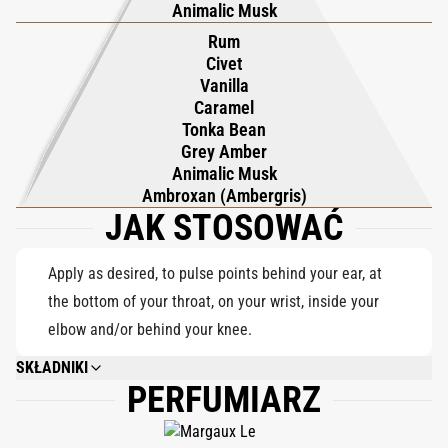
Animalic Musk
tonki. Subtelna nuta rumu i szept cywetu dodają dzikiej, trwałej
Rum
nuty. Szlak jest odważny, prowokujący i niezapomniany,
Civet
pozostawiając po sobie wspomnienie dzikiej słodyczy i
Vanilla
pierwotnego uroku.
Caramel
Tonka Bean
Grey Amber
Animalic Musk
Ambroxan (Ambergris)
JAK STOSOWAĆ
Apply as desired, to pulse points behind your ear, at
the bottom of your throat, on your wrist, inside your
elbow and/or behind your knee.
SKŁADNIKI
PERFUMIARZ
ALCOHOL DENAT., PARFUM (FRAGRANCE), AQUA (WATER), COUMARIN,
BENZYL BENZOATE, CINNAMAL, LIMONENE, LINALOOL, FARNESOL,
EUGENOL, ALPHA-ISOMETHYL IONONE, BENZYL SALICYLATE, BENZYL