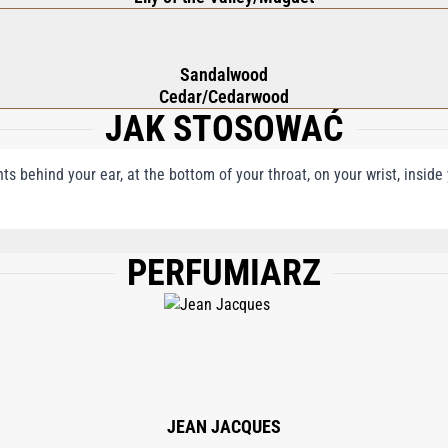
Sandalwood
Cedar/Cedarwood
JAK STOSOWAĆ
nts behind your ear, at the bottom of your throat, on your wrist, insid
PERFUMIARZ
, WATER/AQUA, BENZYL SALICYLATE, ETHYLHEXYL METHOXYCINNAMATE, ETHY
SOMETHYL IONONE, CITRONELLOL, BENZYL ALCOHOL, HEXYL CINNAMAL, HY
 CI 19140, 85% VOL.
JEAN JACQUES