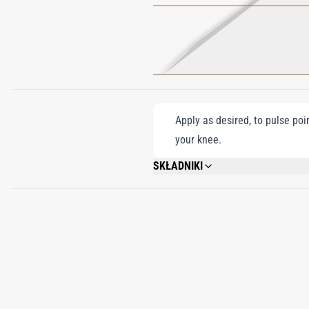
Apply as desired, to pulse poi
your knee.
SKŁADNIKI
ALCOHOL DENAT., FRAGRANCE/PARFUM
METHOXYDIBENZOYLMETHANE, ALPHA-I
GERANIOL, BENZYL BENZOATE, CI 14700,