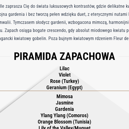
e zaprasza Cię do świata luksusowych kontrastów, gdzie delikatne kw
jna gardenia i bez tworzą pełen wdzięku duet, z eterycznymi nutami
konwalii. Tymczasem słodycz gardenii, wzbogacona mimozą, harmonijn
cu. Zapach osiąga bogate crescendo, gdy absolut miodowego kwiatu p
agancki kwiatowy gobelin. Poza bujnym kwiatowym rdzeniem Fleur de
rowaną głębię, która ewoluuje od delikatnej do intensywnej. Ten boga
PIRAMIDA ZAPACHOWA
elegancji – odważny wyraz niezależności i wyrafinowania dzięki sko
Lilac
Violet
Rose (Turkey)
Geranium (Egypt)
Mimosa
Jasmine
Gardenia
Ylang Ylang (Comoros)
Orange Blossom (Tunisia)
Lily of the Valley/Muguet