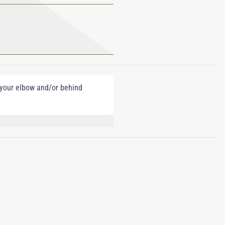
e your elbow and/or behind
LHEXYL SALICYLATE, BUTYL
DROXYCITRONELLAL, LINALOOL,