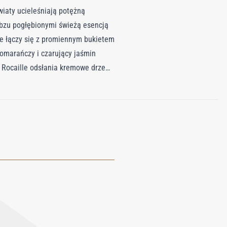
iaty ucieleśniają potężną
 bzu pogłębionymi świeżą esencją
ie łączy się z promiennym bukietem
omarańczy i czarujący jaśmin
 Rocaille odsłania kremowe drzewo
ty zapach wykracza poza zwykły
mplikowanej, wielowarstwowej