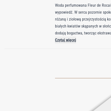
Woda perfumowana Fleur de Rocaill
wypowiedź. W sercu pozornie spoko
różaną i ziołową przejrzystością 
białych kwiatów skąpanych w słoń
dodają bogactwa, tworząc ekstraw
sandałowe, tworząc ciepłą, tekstu
Czytaj więcej
zapach, oddając ducha asertywnej 
kompozycji.