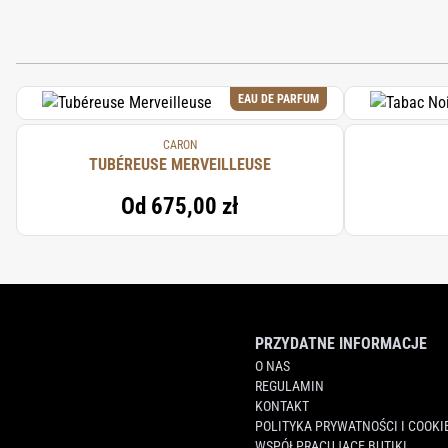
EAU DE PARFUM
CARON
TUBÉREUSE MERVEILLEUSE
Od
675,00 zł
PRZYDATNE INFORMACJE
O NAS
REGULAMIN
KONTAKT
POLITYKA PRYWATNOŚCI I COOKI
WSPÓŁPRACUJĄCE BUTIKI