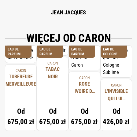
JEAN JACQUES
WIĘCEJ OD CARON
EAU DE
EAU DE
EAU DE
EAU DE
PARFUM
PARFUM
PARFUM
COLOGNE
CARON
TABAC
CARON
TUBÉREUSE
NOIR
CARON
MERVEILLEUSE
ROSE
CARON
IVOIRE DE
L'INVISIBLE
CARON
QUI LUIT
COLOGNE
Od
Od
Od
Od
SUBLIME
675,00 zł
675,00 zł
675,00 zł
426,00 zł