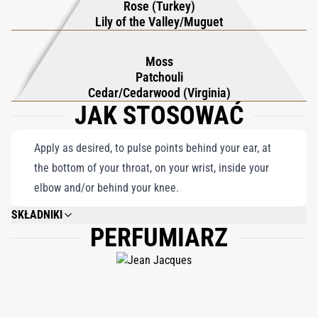
Rose (Turkey)
niż zapach — to oda do rozkoszy wiosny, butelkowana obietnica
Lily of the Valley/Muguet
radości, która oczarowuje i zadowala przy każdym spritzu.
Moss
Patchouli
Cedar/Cedarwood (Virginia)
JAK STOSOWAĆ
Apply as desired, to pulse points behind your ear, at
the bottom of your throat, on your wrist, inside your
elbow and/or behind your knee.
SKŁADNIKI
PERFUMIARZ
ALCOHOL DENAT., FRAGRANCE/PARFUM, WATER/AQUA, LIMONENE,
ETHYLHEXYL METHOXYCINNAMATE, LINALOOL, HYDROXYCITRONELLAL,
BENZYL SALICYLATE, DIETHYLAMINO HYDROXYBENZOYL HEXYL
BENZOATE, GERANIOL, ETHYLHEXYL SALICYLATE, BUTYL
METHOXYDIBENZOYLMETHANE, CITRONELLOL, CINNAMYL ALCOHOL,
CITRAL, BHT, EUGENOL, BENZYL ALCOHOL, CI 60730, CI 42090, CI 19140,
81% VOL.