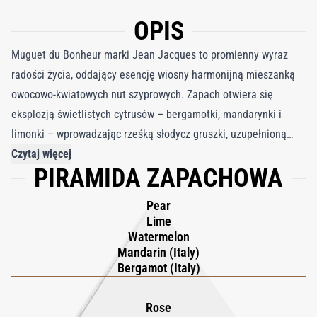
OPIS
Muguet du Bonheur marki Jean Jacques to promienny wyraz
radości życia, oddający esencję wiosny harmonijną mieszanką
owocowo-kwiatowych nut szyprowych. Zapach otwiera się
eksplozją świetlistych cytrusów – bergamotki, mandarynki i
limonki – wprowadzając rześką słodycz gruszki, uzupełnioną
nutą arbuza, zapewniającą soczysty, przepyszny efekt. Ta
Czytaj więcej
PIRAMIDA ZAPACHOWA
owocowa symfonia płynnie łączy się z delikatnym zapachem
konwalii, znakomicie odtworzonym z esencji różanej od
Pear
certyfikowanych hodowców For Life, dodając warstwę
Lime
wyrafinowanej elegancji i natychmiastowego uroku. W miarę jak
Watermelon
Mandarin (Italy)
zapach się rozwija, wyłania się urzekająca szyprowa baza z
Bergamot (Italy)
drzewa cedrowego, mchu i paczuli, tworząc wyrafinowany szlak,
który odzwierciedla ponadczasowy urok paryskiego stylu,
Rose
przypominający samą Félicie. Muguet du Bonheur to coś więcej