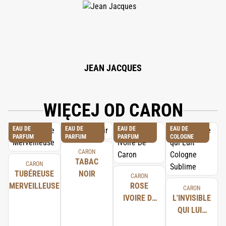
CINNAMYL ALCOHOL, HYDROXYCITRONELLAL, EUGENOL, LINALOOL,
BENZYL CINNAMATE, LIMONENE, BENZYL SALICYLATE, ALPHA-
ISOMETHYL IONONE, CITRAL, EVERNIA PRUNASTRI (OAKMOSS) EXTRACT,
CINNAMAL, FARNESOL, ISOEUGENOL, 74% VOL.
JEAN JACQUES
WIĘCEJ OD CARON
EAU DE
EAU DE
EAU DE
EAU DE
PARFUM
PARFUM
PARFUM
COLOGNE
CARON
TABAC
CARON
TUBÉREUSE
NOIR
CARON
MERVEILLEUSE
ROSE
CARON
IVOIRE DE
L'INVISIBLE
CARON
QUI LUIT
COLOGNE