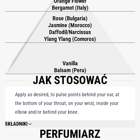
Orange Flower
całości głębi i wyrafinowania. Pois de Senteur to coś więcej niż
Bergamot (Italy)
zapach; to emocjonalna podróż, zmysłowe arcydzieło, które
Rose (Bulgaria)
odzwierciedla delikatność groszku i celebruje kunszt jego
Jasmine (Morocco)
twórcy. Każda nuta odgrywa swoją rolę w pełnym wdzięku tańcu
Daffodil/Narcissus
węchowym, dzięki czemu Pois de Senteur jest sugestywnym
Ylang Ylang (Comoros)
zapachem, który rezonuje z ponadczasowym pięknem i
elegancją tego ukochanego kwiatu.
Vanilla
Balsam (Peru)
JAK STOSOWAĆ
Apply as desired, to pulse points behind your ear, at
the bottom of your throat, on your wrist, inside your
elbow and/or behind your knee.
SKŁADNIKI
PERFUMIARZ
ALCOHOL DENAT., FRAGRANCE/PARFUM, WATER/AQUA, CITRONELLOL,
BENZYL BENZOATE, GERANIOL, COUMARIN, BENZYL ALCOHOL,