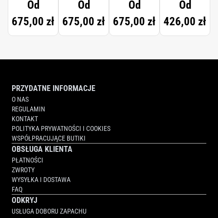
Od
Od
Od
Od
SUBLIME
675,00 zł
675,00 zł
675,00 zł
426,00 zł
PRZYDATNE INFORMACJE
O NAS
REGULAMIN
KONTAKT
POLITYKA PRYWATNOŚCI I COOKIES
WSPÓŁPRACUJĄCE BUTIKI
OBSŁUGA KLIENTA
PŁATNOŚCI
ZWROTY
WYSYŁKA I DOSTAWA
FAQ
ODKRYJ
USŁUGA DOBORU ZAPACHU