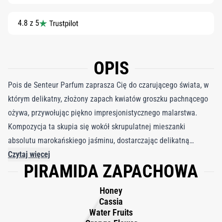
4.8 z 5
OPIS
Pois de Senteur Parfum zaprasza Cię do czarującego świata, w
którym delikatny, złożony zapach kwiatów groszku pachnącego
ożywa, przywołując piękno impresjonistycznego malarstwa.
Kompozycja ta skupia się wokół skrupulatnej mieszanki
absolutu marokańskiego jaśminu, dostarczając delikatną
kwiatową nutę, która płynnie łączy się z otaczającą słodyczą
Czytaj więcej
PIRAMIDA ZAPACHOWA
miodu. Akcenty słonecznego ylang-ylang i zielone akcenty
absolutu żonkila podkreślają świeżość i lekkość, wiernie oddając
Honey
delikatny urok płatków. Miodowa słodycz została umiejętnie
Cassia
zrównoważona absolutami kasji i kwiatu pomarańczy, nadając
Water Fruits