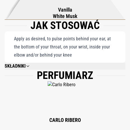
ponadczasową i nieodparcie elegancką, prawdziwy wyraz
Vanilla
luksusowej pragnienia wędrówki.
White Musk
JAK STOSOWAĆ
Apply as desired, to pulse points behind your ear, at
the bottom of your throat, on your wrist, inside your
elbow and/or behind your knee
SKŁADNIKI
PERFUMIARZ
ALCOHOL DENAT., PARFUM (FRAGRANCE), AQUA (WATER), BHT, ALPHA-
ISOMETHYL IONONE, BENZYL ALCOHOL, BENZYL BENZOATE, BENZYL
SALICYLATE, CITRAL, CITRONELLOL, COUMARIN, EUGENOL, FARNESOL,
GERANIOL, LIMONENE, LINALOOL, EVERNIA FURFURACEA EXTRACT.
CARLO RIBERO