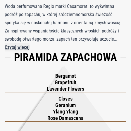
Woda perfumowana Regio marki Casamorati to wykwintna
podróż po zapachu, w której śródziemnomorska świeżość
spotyka się w doskonałej harmonii z orientalną zmysłowością.
Zainspirowany wspaniałością klasycznych włoskich podróży i
swobodą otwartego morza, zapach ten przywołuje uczucie
żeglowania po nasłonecznionych wodach, w otoczeniu elegancji
Czytaj więcej
PIRAMIDA ZAPACHOWA
i przygody. Otwiera się promiennym blaskiem kwiatów cytryny i
kalabryjskiej bergamotki, oferując świetlisty i orzeźwiający
początek, który budzi zmysły. W sercu Regio kryje się urzekająca
Bergamot
mieszanka Ylang Ylang, aromatycznych goździków, róży
Grapefruit
damasceńskiej i geranium bourbona – skomplikowany
Lavender Flowers
kwiatowo-korzenny akord, który emanuje wyrafinowaniem i
Cloves
urokiem. Podróż kończy się wystawną bazą kremowej wanilii z
Geranium
Ylang Ylang
Zanzibaru i miękkiego białego piżma, pozostawiając gładki,
Rose Damascena
zmysłowy ślad. Egzotyczna i znajoma woda perfumowana Regio
ucieleśnia kunszt włoskiej perfumerii – wyrafinowaną,