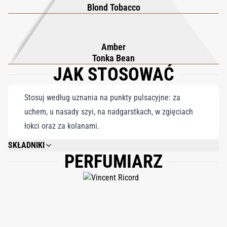
Blond Tobacco
minionej epoki.
Amber
Tonka Bean
JAK STOSOWAĆ
Stosuj według uznania na punkty pulsacyjne: za
uchem, u nasady szyi, na nadgarstkach, w zgięciach
łokci oraz za kolanami.
SKŁADNIKI
PERFUMIARZ
ALCOHOL DENAT., PARFUM (FRAGRANCE), AQUA (WATER),
BENZOPHENONE-2, LIMONENE, COUMARIN, LINALOOL, EUGENOL,
CINNAMAL, CITRAL, GERANIOL, BENZYL BENZOATE.