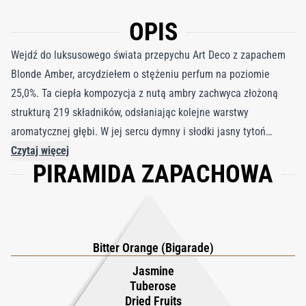
OPIS
Wejdź do luksusowego świata przepychu Art Deco z zapachem
Blonde Amber, arcydziełem o stężeniu perfum na poziomie
25,0%. Ta ciepła kompozycja z nutą ambry zachwyca złożoną
strukturą 219 składników, odsłaniając kolejne warstwy
aromatycznej głębi. W jej sercu dymny i słodki jasny tytoń
splata się z zmysłową tuberozą i jaśminem, a lepkie suszone
Czytaj więcej
PIRAMIDA ZAPACHOWA
owoce dodają całości dekadenckiego charakteru. Gorzka
pomarańcza, nawiązująca do klasycznych szyprów i wód
kolońskich, wnosi energetyzującą świeżość, która pobudza
zmysły. Urok kompozycji pogłębia tonka, której pralinowa
pikantność i kremowo waniliowe niuanse wzbogacają zapach,
Bitter Orange (Bigarade)
tworząc zmysłową, gourmandową bazę. Blonde Amber to
Jasmine
celebracja ponadczasowej elegancji, w której misterna gra
Tuberose
Dried Fruits
kwiatów, owoców i żywic przywołuje blask i wyrafinowanie