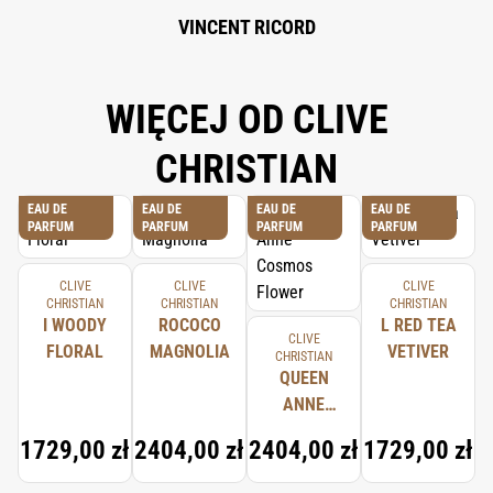
VINCENT RICORD
WIĘCEJ OD CLIVE
CHRISTIAN
EAU DE
EAU DE
EAU DE
EAU DE
PARFUM
PARFUM
PARFUM
PARFUM
CLIVE
CLIVE
CLIVE
CHRISTIAN
CHRISTIAN
CHRISTIAN
I WOODY
ROCOCO
L RED TEA
CLIVE
FLORAL
MAGNOLIA
VETIVER
CHRISTIAN
QUEEN
ANNE
COSMOS
1729,00 zł
2404,00 zł
2404,00 zł
1729,00 zł
FLOWER