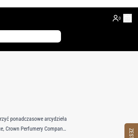
0
worzyć ponadczasowe arcydzieła
ce, Crown Perfumery Company,