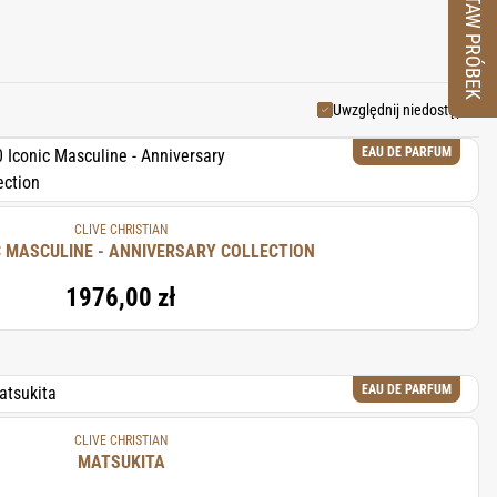
ZESTAW PRÓBEK
ronę królowej Wiktorii jako
 tradycji. Te mistrzowskie
edynczych ingrediencji splata
ne emocje, które pozostają w
Uwzględnij niedostępne
EAU DE PARFUM
CLIVE CHRISTIAN
20 ICONIC MASCULINE - ANNIVERSARY COLLECTION
1976,00 zł
EAU DE PARFUM
CLIVE CHRISTIAN
MATSUKITA