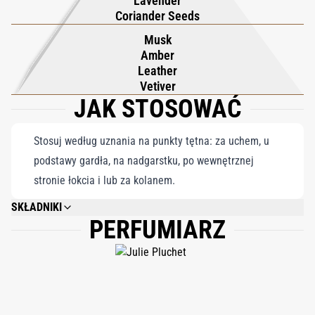
Lavender
Mistrzowskie połączenie cytrusowej świeżości, ziołowej
Coriander Seeds
elegancji i głębokiego, otulającego wykończenia stanowi hołd
Musk
zarówno dla tradycji, jak i nieprzemijającej sztuki
Amber
perfumiarstwa.
Leather
Vetiver
JAK STOSOWAĆ
Stosuj według uznania na punkty tętna: za uchem, u
podstawy gardła, na nadgarstku, po wewnętrznej
stronie łokcia i lub za kolanem.
SKŁADNIKI
PERFUMIARZ
ALCOHOL DENAT., PARFUM (FRAGRANCE), AQUA (WATER), LIMONENE,
BENZOPHENONE-2, LINALOOL, CITRAL, CITRONELLOL, COUMARIN,
EUGENOL, GERANIOL, BENZYL BENZOATE, ISOEUGENOL, FARNESOL,
BENZYL ALCOHOL.