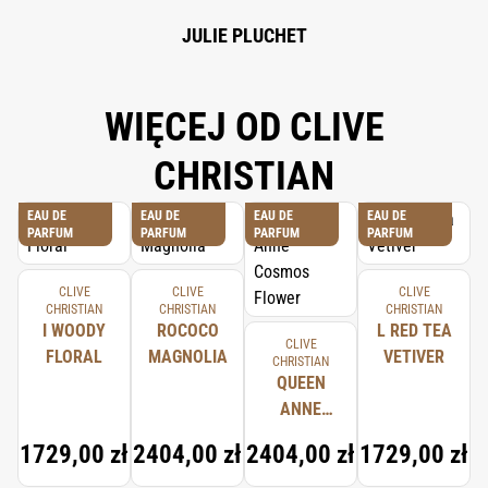
JULIE PLUCHET
WIĘCEJ OD CLIVE
CHRISTIAN
EAU DE
EAU DE
EAU DE
EAU DE
PARFUM
PARFUM
PARFUM
PARFUM
CLIVE
CLIVE
CLIVE
CHRISTIAN
CHRISTIAN
CHRISTIAN
I WOODY
ROCOCO
L RED TEA
CLIVE
FLORAL
MAGNOLIA
VETIVER
CHRISTIAN
QUEEN
ANNE
COSMOS
1729,00 zł
2404,00 zł
2404,00 zł
1729,00 zł
FLOWER