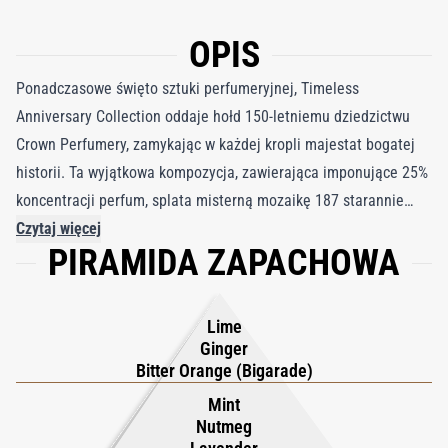
OPIS
Ponadczasowe święto sztuki perfumeryjnej, Timeless
Anniversary Collection oddaje hołd 150-letniemu dziedzictwu
Crown Perfumery, zamykając w każdej kropli majestat bogatej
historii. Ta wyjątkowa kompozycja, zawierająca imponujące 25%
koncentracji perfum, splata misterną mozaikę 187 starannie
dobranych składników. Zapach otwiera się energetyczną
Czytaj więcej
PIRAMIDA ZAPACHOWA
świeżością gorzkiej pomarańczy i limonki, rozświetloną
subtelnym ciepłem imbiru. Te orzeźwiające nuty głowy płynnie
przechodzą w eleganckie serce z klasycznej angielskiej lawendy,
Lime
chłodnej mięty i nasion kolendry, wzbogacone pikantną nutą
Ginger
gałki muszkatołowej. Kompozycję zamyka luksusowa baza z
Bitter Orange (Bigarade)
ziemistej wetywerii, zmysłowej skóry, piżm i złocistego
Mint
bursztynu, która pozostaje blisko skóry przez długi czas.
Nutmeg