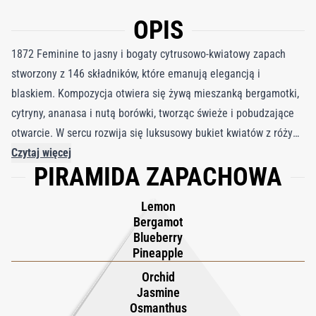
OPIS
1872 Feminine to jasny i bogaty cytrusowo-kwiatowy zapach
stworzony z 146 składników, które emanują elegancją i
blaskiem. Kompozycja otwiera się żywą mieszanką bergamotki,
cytryny, ananasa i nutą borówki, tworząc świeże i pobudzające
otwarcie. W sercu rozwija się luksusowy bukiet kwiatów z róży
majowej, jaśminu i orchidei, wzbogacony delikatnym,
Czytaj więcej
PIRAMIDA ZAPACHOWA
morelowym niuansem osmantusa. To kwiatowe serce celebruje
bogactwo każdego kwiatu, a każda kropla zawiera esencję 170
Lemon
płatków róży majowej. Następnie zapach osiada na klasycznej i
Bergamot
wyrafinowanej bazie paczuli, drzewa sandałowego i piżma,
Blueberry
wnosząc głębię i ciepło, które pięknie równoważą cytrusowe i
Pineapple
kwiatowe nuty. 1872 Feminine jest hołdem dla dziedzictwa
Orchid
Crown Perfumery i uosabia ponadczasowy urok, który pozostaje
Jasmine
Osmanthus
zarazem świeży i wyrafinowany.