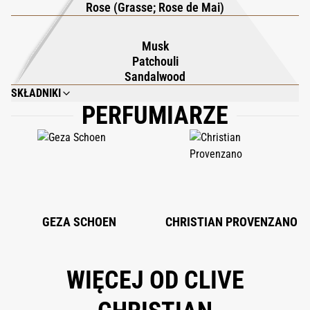
Rose (Grasse; Rose de Mai)
Musk
Patchouli
Sandalwood
SKŁADNIKI
PERFUMIARZE
ALCOHOL DENAT., PARFUM (FRAGRANCE), AQUA (WATER), LIMONENE,
BENZOPHENONE-2, LINALOOL, COUMARIN, CITRAL, GERANIOL,
CITRONELLOL, BENZYL BENZOATE, EUGENOL, BENZYL ALCOHOL.
GEZA SCHOEN
CHRISTIAN PROVENZANO
WIĘCEJ OD CLIVE