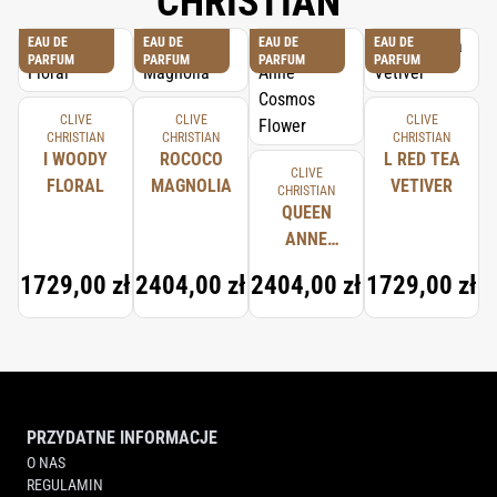
CHRISTIAN
EAU DE
EAU DE
EAU DE
EAU DE
PARFUM
PARFUM
PARFUM
PARFUM
CLIVE
CLIVE
CLIVE
CHRISTIAN
CHRISTIAN
CHRISTIAN
I WOODY
ROCOCO
L RED TEA
CLIVE
FLORAL
MAGNOLIA
VETIVER
CHRISTIAN
QUEEN
ANNE
COSMOS
1729,00 zł
2404,00 zł
2404,00 zł
1729,00 zł
FLOWER
PRZYDATNE INFORMACJE
O NAS
REGULAMIN