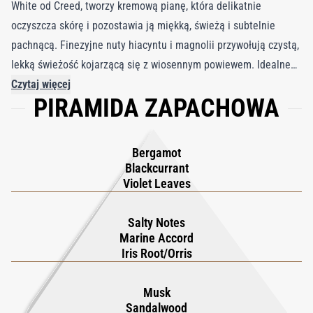
White od Creed, tworzy kremową pianę, która delikatnie
oczyszcza skórę i pozostawia ją miękką, świeżą i subtelnie
pachnącą. Finezyjne nuty hiacyntu i magnolii przywołują czystą,
lekką świeżość kojarzącą się z wiosennym powiewem. Idealne
do użycia przed wyjściem do pracy, po treningu lub wieczorem,
Czytaj więcej
PIRAMIDA ZAPACHOWA
oferuje wyrafinowane oczyszczanie o każdej porze dnia.
Wytłoczone charakterystycznym herbem Creed, mydło dodaje
codziennej pielęgnacji ponadczasowej elegancji i staje się
Bergamot
nieodłącznym towarzyszem nowoczesnej kobiety.
Blackcurrant
Violet Leaves
Salty Notes
Marine Accord
Iris Root/Orris
Musk
Sandalwood