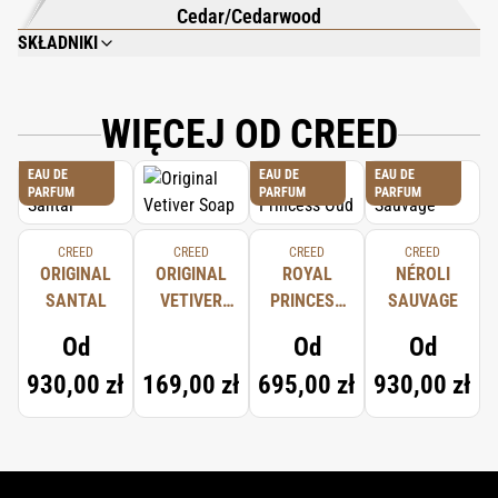
Cedar/Cedarwood
SKŁADNIKI
SODIUM PALMATE, SODIUM PALM KERNELATE, AQUA (WATER), PARFUM
(FRAGRANCE), PALM KERNEL ACID, GLYCERIN, PALM ACID, SODIUM
CHLORIDE, DECYL GLUCOSIDE, TITANIUM DIOXIDE, SODIUM
WIĘCEJ OD CREED
THIOSULFATE, LIMONENE, TETRASODIUM EDTA, ALPHA-ISOMETHYL
IONONE, LINALOOL, TETRASODIUM ETIDRONATE, HYDROXYCITRONELLAL-
EAU DE
EAU DE
EAU DE
COUMARIN, CITRONELLOL.
PARFUM
PARFUM
PARFUM
CREED
CREED
CREED
CREED
ORIGINAL
ORIGINAL
ROYAL
NÉROLI
SANTAL
VETIVER
PRINCESS
SAUVAGE
SOAP
OUD
Od
Od
Od
930,00 zł
169,00 zł
695,00 zł
930,00 zł