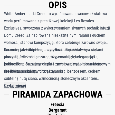
OPIS
White Amber marki Creed to wyrafinowana owocowo-kwiatowa
woda perfumowana z prestiżowej kolekcji Les Royales
Exclusives, stworzona z wykorzystaniem słynnych technik infuzji
Domu Creed. Zainspirowana nieskazitelnymi rajami i duchem
wolności, stanowi kompozycję, która celebruje zarówno swoje
korzenie, jak i obietnicę przyszłości. Zapach otwiera się
W sercu rozkwita pełen przepychu bukiet kwiatowy z nutami
soczystą świeżością czarnej porzeczki i zielonego jabłka,
plumerii, jaśminu i słodkiej róży, emanujący elegancją i
podkreśloną delikatnymi, zielonymi akordami, które nadają mu
kobiecością. Baza jest ciepła i zmysłowa, wypełniona kremowym
rześki i zapraszający charakter.
drzewem sandałowym, bogatą ambrą, benzoesem, cedrem i
subtelną nutą siana, wzmocnioną słonecznym akcentem
nadającym kompozycji świetlistości. Wyrafinowany, a
Czytaj więcej
PIRAMIDA ZAPACHOWA
jednocześnie pełen swobody, White Amber to wieczorna uczta
dla zmysłów – idealna dla osób, które szukają zapachu równie
Freesia
promiennego i tajemniczego, co doskonale dopracowanego.
Bergamot