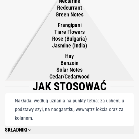
Nectarine
Redcurrant
Green Notes
Frangipani
Tiare Flowers
Rose (Bulgaria)
Jasmine (India)
Hay
Benzoin
Solar Notes
Cedar/Cedarwood
JAK STOSOWAĆ
Nakładaj według uznania na punkty tętna: za uchem, u
podstawy szyi, na nadgarstku, wewnątrz łokcia oraz za
kolanem.
SKŁADNIKI
ALCOOL (ALCOHOL), PARFUM (FRAGRANCE), BENZYL SALICYLATE, AQUA