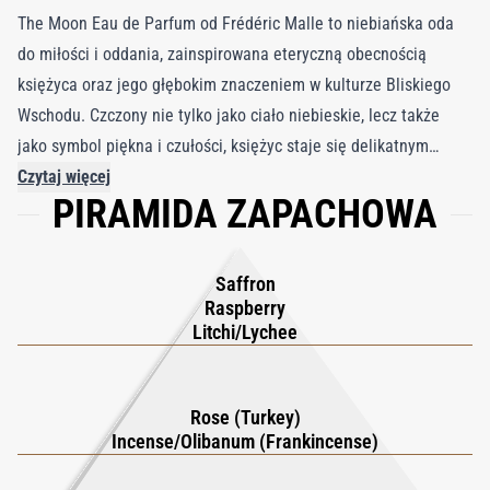
The Moon Eau de Parfum od Frédéric Malle to niebiańska oda
do miłości i oddania, zainspirowana eteryczną obecnością
księżyca oraz jego głębokim znaczeniem w kulturze Bliskiego
Wschodu. Czczony nie tylko jako ciało niebieskie, lecz także
jako symbol piękna i czułości, księżyc staje się delikatnym
określeniem bliskości „mój księżycu”, ucieleśniając
Czytaj więcej
PIRAMIDA ZAPACHOWA
ponadczasowy romantyzm i niewypowiedziane przywiązanie.
Ten bogaty zapach oddaje magię nocy w świetle księżyca dzięki
ciepłej, uwodzicielskiej kompozycji. W sercu rozkwita elegancja
Saffron
róży, spleciona z rzadką głębią oudu i sakralnym charakterem
Raspberry
kadzidła, tworząc luksusową, ponadczasową bazę. O
Litchi/Lychee
wyjątkowości The Moon przesądza nieoczekiwany akcent
dojrzałych czerwonych owoców, gdzie czerwona porzeczka i
Rose (Turkey)
malina wnoszą świetlistą słodycz i soczysty kolor. Te nuty
Incense/Olibanum (Frankincense)
subtelnie przywołują aromat owocowej shishy, tak cenionej w
całym regionie, dodając nowoczesnego sznytu klasycznej