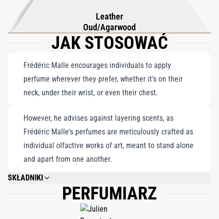
opulencji. The Moon Eau de Parfum to świetlista symfonia, która
Leather
przywołuje urok nowiu, gdy pod nocnym niebem rozkwitają
Oud/Agarwood
JAK STOSOWAĆ
nieskończone możliwości, zapach ucieleśniający romans,
tajemnicę i ponadczasowy rytm samego życia.
Frédéric Malle encourages individuals to apply
perfume wherever they prefer, whether it's on their
neck, under their wrist, or even their chest.
However, he advises against layering scents, as
Frédéric Malle's perfumes are meticulously crafted as
individual olfactive works of art, meant to stand alone
and apart from one another.
SKŁADNIKI
PERFUMIARZ
ALCOHOL DENAT., FRAGRANCE (PARFUM), WATER\AQUA\EAU,
CITRONELLOL, LIMONENE, LINALOOL, ALPHA-ISOMETHYL IONONE,
EVERNIA PRUNASTRI (OAKMOSS) EXTRACT, GERANIOL, BENZYL
SALICYLATE, CITRAL, BENZYL BENZOATE, METHYL 2-OCTYNOATE,