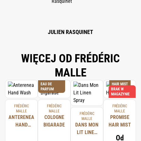
EUGENOL, BENZYL ALCOHOL, FARNESOL, ISOEUGENOL, BHT.
JULIEN RASQUINET
WIĘCEJ OD FRÉDÉRIC
MALLE
EAU DE
HAIR MIST
PARFUM
BRAK W
MAGAZYNIE
FRÉDÉRIC
FRÉDÉRIC
FRÉDÉRIC
MALLE
MALLE
MALLE
FRÉDÉRIC
ANTERENEA
COLOGNE
PROMISE
MALLE
HAND
BIGARADE
DANS MON
HAIR MIST
WASH
LIT LINEN
Od
SPRAY