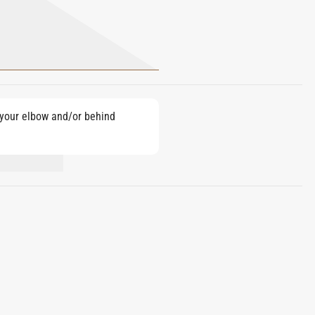
e your elbow and/or behind
ENZYL ALCOHOL.