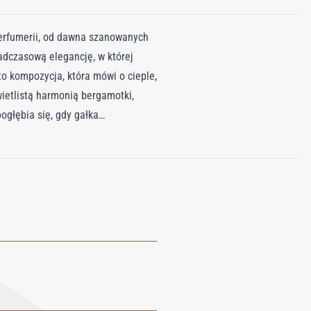
perfumerii, od dawna szanowanych
adczasową elegancję, w której
o kompozycja, która mówi o cieple,
wietlistą harmonią bergamotki,
ogłębia się, gdy gałka
wa. Baza rozwija się w głęboką i
ając zmysłową i uziemiającą
 w doskonałej harmonii.