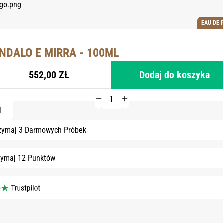
EAU DE 
NDALO E MIRRA - 100ML
552,00 ZŁ
Dodaj do koszyka
l
zymaj 3 Darmowych Próbek
zymaj 12 Punktów
5