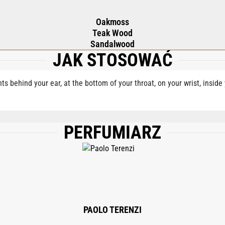
Oakmoss
Teak Wood
Sandalwood
JAK STOSOWAĆ
nts behind your ear, at the bottom of your throat, on your wrist, insid
PERFUMIARZ
., PARFUM (FRAGRANCE), AQUA (WATER), COUMARIN, LINALOOL, EUGENOL, B
PAOLO TERENZI