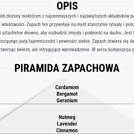
OPIS
ołd złożony niektórym z najcenniejszych i najświętszych składników 
 właściwości. Zapach ten przywołuje na myśl starożytne rytuały i pon
 szlachetne drewno, aby rozbudzić zmysły i podnieść na duchu. Jest t
noszącego aurą tajemniczości i pewności siebie. Zapach otwiera się ś
tworząc świeże, ale intrygujące wprowadzenie. W sercu kompozycja p
ą się z uspokajającą lawendą, dodając ciepła i aromatycznego bogact
PIRAMIDA ZAPACHOWA
ndałowego, drewna tekowego i ziemistego mchu dębowego, pozostawi
ch równowagi i intensywności, w którym miękkość i siła współistnieją
Cardamom
Bergamot
Geranium
Nutmeg
Lavender
Cinnamon