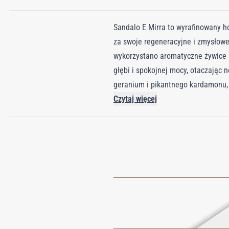
Sandalo E Mirra to wyrafinowany h
za swoje regeneracyjne i zmysłowe
wykorzystano aromatyczne żywice i
głębi i spokojnej mocy, otaczając 
geranium i pikantnego kardamonu, 
muszkatołowa i cynamon przeplataj
Czytaj więcej
trwałą ścieżkę cennego drzewa sa
sygnaturę. Sandalo E Mirra to zapa