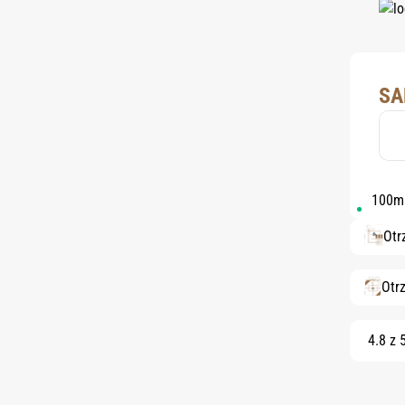
SA
100m
Otr
Otr
4.8 z 