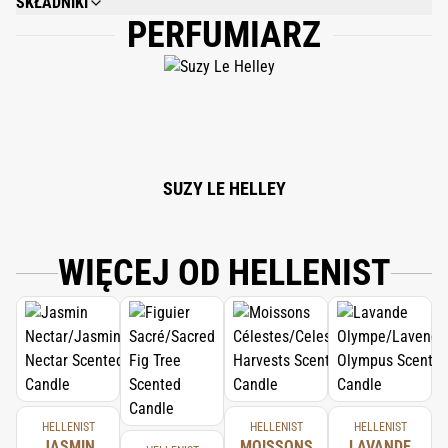
SKŁADNIKI
PERFUMIARZ
ISO E SUPER, BENZYL SALICYLATE, (5E)-3-METHYLCYCLOPENTADEC-5-EN-
1-ONE, METHYL ATRARATE, BETA-PINENE, 3-(P-ETHYLPHENYL)-2,2-
DIMETHYLPROPIONALDEHYDE, ALPHA-PINENE, DELTA-3-CARENE,
LIMONENE (D-LIMONENE), 3-(O-ETHYLPHENYL)-2,2-
DIMETHYLPROPIONALDEHYDE, LINALYL ACETATE, 3-[(4R)-4-(PROPAN-2-
YL)CYCLOHEX-1-EN-1-YL]PROPANAL, LINALOOL, BETA-CARYOPHYLLENE.
SUZY LE HELLEY
WIĘCEJ OD HELLENIST
HELLENIST
HELLENIST
HELLENIST
JASMIN
MOISSONS
LAVANDE