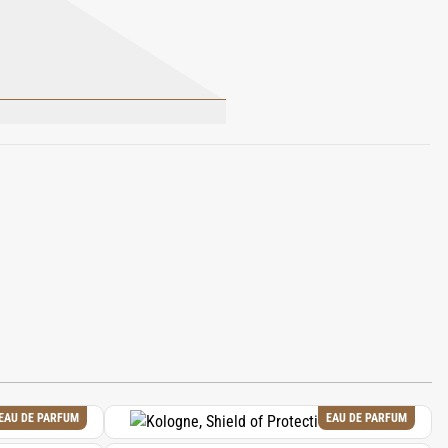
ERANIOL, FARNESOL, CINNAMYL
CYLATE, TOCOPHEROL, DILAURYL
EAU DE PARFUM
EAU DE PARFUM