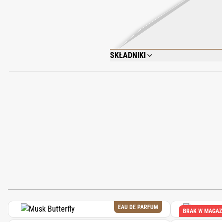
SKŁADNIKI
ALCOHOL DENAT., FRAGRANCE (PARFUM
ALCOHOL, BENZYL ALCOHOL, LIMONENE
THIODIPROPIONATE, BHT.
EAU DE PARFUM
BRAK W MAGAZ