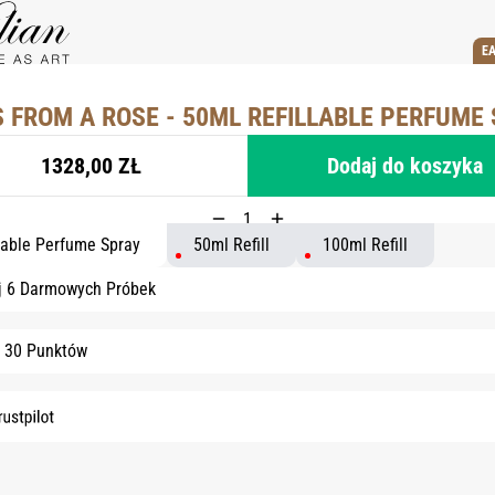
E
S FROM A ROSE - 50ML REFILLABLE PERFUME
1328,00 ZŁ
Dodaj do koszyka
lable Perfume Spray
50ml Refill
100ml Refill
j 6 Darmowych Próbek
 30 Punktów