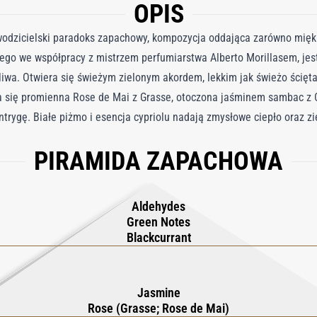
OPIS
odzicielski paradoks zapachowy, kompozycja oddająca zarówno miękkie 
ego we współpracy z mistrzem perfumiarstwa Alberto Morillasem, jes
liwa. Otwiera się świeżym zielonym akordem, lekkim jak świeżo ścięta
ja się promienna Rose de Mai z Grasse, otoczona jaśminem sambac z Ch
trygę. Białe piżmo i esencja cypriolu nadają zmysłowe ciepło oraz zi
a się między kruchością a siłą, elegancją a niebezpieczeństwem.
PIRAMIDA ZAPACHOWA
Aldehydes
Green Notes
Blackcurrant
Jasmine
Rose (Grasse; Rose de Mai)