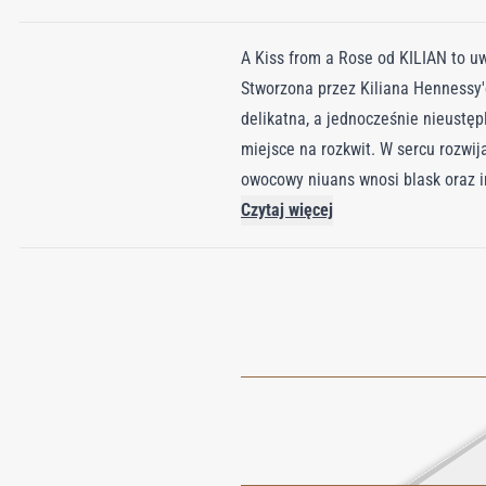
A Kiss from a Rose od KILIAN to uw
Stworzona przez Kiliana Hennessy'
delikatna, a jednocześnie nieustęp
miejsce na rozkwit. W sercu rozwi
owocowy niuans wnosi blask oraz in
wyrafinowany zapach, który porusz
Czytaj więcej