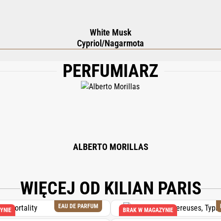
White Musk
Cypriol/Nagarmota
PERFUMIARZ
), WATER\AQUA\EAU, ALPHA-ISOMETHYL IONONE, CITRONELLOL, LINALOOL, G
, HYDROXYCITRONELLAL, BENZYL BENZOATE, CITRAL, EUGENOL, BENZYL SALI
ALBERTO MORILLAS
WIĘCEJ OD KILIAN PARIS
EAU DE PARFUM
YNIE
BRAK W MAGAZYNIE