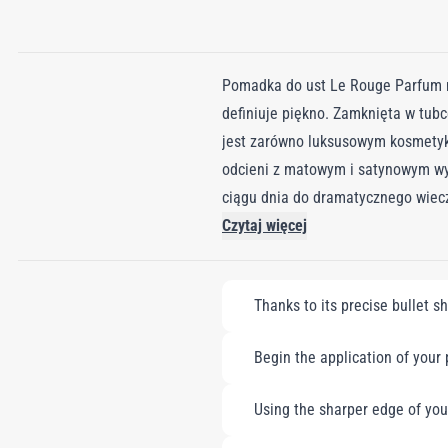
Pomadka do ust Le Rouge Parfum m
definiuje piękno. Zamknięta w tub
jest zarówno luksusowym kosmetyk
odcieni z matowym i satynowym wy
ciągu dnia do dramatycznego wiec
gourmand, otulającym zmysły nutam
Czytaj więcej
żywych kolorów o wysokiej rozdzie
piękna, perfumy Le Rouge to pożą
Thanks to its precise bullet s
którzy szukają uroku od świtu do
wysokiej intensywności zapewniaj
Begin the application of your p
Using the sharper edge of your 