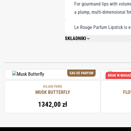
For gourmand lips with volume,
a plump, multi-dimensional fin
Le Rouge Parfum Lipstick is 
SKŁADNIKI
OCTYLDODECANOL, RICINUS COMMUNIS (
TRIMETHICONE, MICROCRYSTALLINE WA
COPERNICIA CERIFERA (CARNAUBA) WAX
STEARYL STEAROYL STEARATE, POLYDEC
HDI/TRIMETHYLOL HEXYLLACTONE CRO
EAU DE PARFUM
SULFATE, TIN OXIDE, POLYETHYLENE T
BRAK W MAGAZ
DIOXIDE (CI 77891), RED 7 LAKE (CI 158
73360), IRON OXIDES (CI 77499), BLUE 1
KILIAN PARIS
MUSK BUTTERFLY
47005), CARMINE (CI 75470), RED 21 LAK
FLO
1342,00 zł