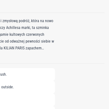
i zmysłową podróż, która na nowo
zy Achillesa marki, ta szminka
gamie kultowych czerwonych
ie od odważnej pewności siebie w
dla KILIAN PARIS zapachem
y, aby zapewnić do 10 godzin
i nienaganną pigmentację. Talizman
ym wyrafinowaniem dla tych,
rush.
wym i satynowym. Pigmenty o
ymi prawdziwie zmysłowe doznania.
e outside.