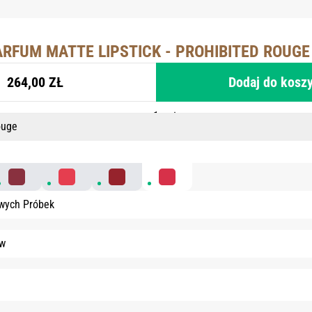
ARFUM MATTE LIPSTICK - PROHIBITED ROUGE
264,00 ZŁ
Dodaj do kosz
ouge
s Rouge
Devil Rouge
Heaven Rouge
Intoxicated Rouge
Prohibited Rouge
wych Próbek
ów