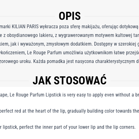
OPIS
arki KILIAN PARIS wykracza poza sferę makijażu, oferując dotykową 
ce z obsydianowego lakieru, z wygrawerowanym motywem kultowej tarc
iem, jak i wyważonym, zmysłowym dodatkiem. Dostępny w szerokiej 
kończeniem, Le Rouge Parfum umożliwia użytkownikom łatwe przejśc
zorowego uroku. Każda pomadka jest nasycona charakterystycznym 
i kwiatu pomarańczy, prawoślazu, wiciokrzewu i róży. Zaprojektowan
JAK STOSOWAĆ
lczości, jego bogata w wilgoć konsystencja zapewnia trwały komfort 
dany obiekt pożądania, łączący ponadczasową elegancję z nowoczesn
hape, Le Rouge Parfum Lipstick is very easy to apply even without a b
 zmierzchu. Kultowe czerwone odcienie dostępne w wykończeniu mato
ą odważny kolor. Wzbogacony nutami perfum gourmand, zapewniając
erfect red at the heart of the lip, gradually building color towards th
lipstick, perfect the inner part of your lower lip and the lip corners.