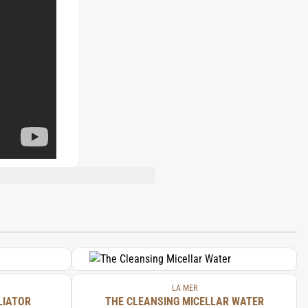
ILOXANE, BUTYLENE GLYCOL,
LICONE-11, GLYCERYL TRIACETYL
TIVA, SEED POWDER, HELIANTHUS
 (EUCALYPTUS) LEAF OIL, SODIUM
UCCINATE, NIACIN, SESAMUM INDICUM
RACT, CRITHMUM MARITIMUM EXTRACT,
ROSEMARY) LEAF EXTRACT, SODIUM
L HEXAPEPTIDE-12, CAPRYLIC/CAPRIC
LA MER
STEARATE, CYANOCOBALAMIN, C13-14
LIATOR
THE CLEANSING MICELLAR WATER