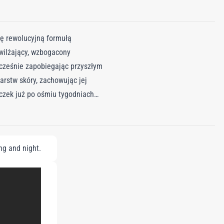
ię rewolucyjną formułą
wilżający, wzbogacony
ocześnie zapobiegając przyszłym
arstw skóry, zachowując jej
zczek już po ośmiu tygodniach
iowego. Zaawansowana formuła
 głębokie nawilżenie 82%
ng and night.