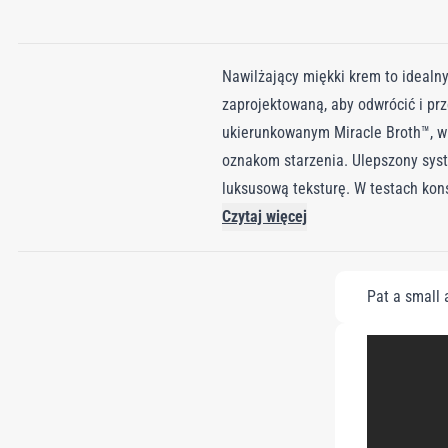
Nawilżający miękki krem ​​to ideal
zaprojektowaną, aby odwrócić i pr
ukierunkowanym Miracle Broth™, wn
oznakom starzenia. Ulepszony syste
luksusową teksturę. W testach kon
stosowania. Ten krem ​​jest niezb
Czytaj więcej
zapewniająca lepsze działanie pr
użytkowników stwierdziło redukcję 
Pat a small 