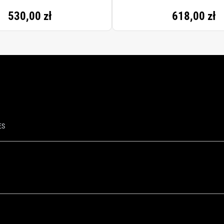
LORIDE, DIPALMITOYL HYDROXYPROLINE, SUCROSE, HYDROGENATED VEGETABLE
530,00 zł
618,00 zł
S SAL\SEL MARIN, TETRADECYL AMINOBUTYROYLVALYLAMINOBUTYRIC UREA T
LYACRYLAMIDE, GLYCERYL POLYMETHACRYLATE, PEG-8, LAURETH-7, LECITHIN, 
PHATE, ALCOHOL DENAT., FRAGRANCE (PARFUM), LIMONENE, LINALOOL, HYD
BIC ACID, CHLORPHENESIN, POTASSIUM SORBATE, PHENOXYETHANOL.
ES