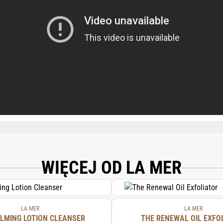
, PETROLATUM, GLYCERYL DISTEARATE, PHENYL TRIMETHICONE, CYCLOHEXAS
(SHEA) BUTTER, STEARETH-10, DIMETHICONE, GLYCERYL STEARATE SE, POLYSI
A SEED OIL, GLYCERIN, SESAMUM INDICUM (SESAME) SEED OIL, MEDICAGO SA
WIĘCEJ OD LA MER
US AMYGDALUS DULCIS (SWEET ALMOND) SEED MEAL, EUCALYPTUS GLOBULUS
CIUM GLUCONATE, MAGNESIUM GLUCONATE, ZINC GLUCONATE, TOCOPHERYL S
EAU, CITRUS AURANTIFOLIA (LIME) PEEL EXTRACT, LAMINARIA DIGITATA EXT
KTON EXTRACT, CHLORELLA VULGARIS EXTRACT, ROSMARINUS OFFICINALIS (
ACETYL HEXAPEPTIDE-8, CAFFEINE, TETRAHEXYLDECYL ASCORBATE, PALMITOY
LA MER
LA MER
ODIUM PCA, CETYL ALCOHOL, DIETHYLHEXYL SUCCINATE, ISOCETYL STEAROYL 
LMING LOTION CLEANSER
THE RENEWAL OIL EXFO