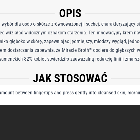
OPIS
ny wybór dla osób o skórze zrównoważonej i suchej, charakteryzujący s
zeciwdziałać widocznym oznakom starzenia. Ten innowacyjny krem ​​na
ika głęboko w skórę, zapewniając jędrniejszy, młodszy wygląd, jedn
m dostarczania zapewnia, że ​​Miracle Broth™ dociera do głębszych w
sumenckich 82% kobiet stwierdziło zauważalną redukcję linii i zmars
ędny dla każdego, kto szuka skutecznego rozwiązania przeciwstarzen
JAK STOSOWAĆ
zeciwstarzeniowe Zawiera ukierunkowany Miracle Broth™ zapewniający
linii i zmarszczek w ciągu 8 tygodni
amount between fingertips and press gently into cleansed skin, morni