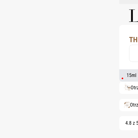
TH
15ml
Otr
Otr
4.8 z 