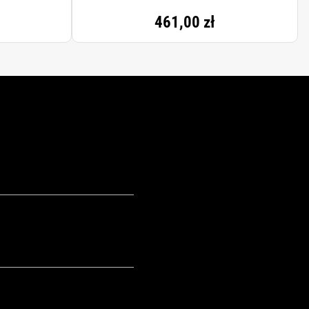
 OIL, TREHALOSE, HYDROLYZED ALGIN,
461,00 zł
RIFLUOROACETATE, LACTOPEROXIDASE,
TRIACETIN, SODIUM CHLORIDE,
ROXYCITRONELLAL, CITRONELLOL,