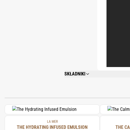
SKŁADNIKI
ALGAE EXTRACT, CYCLOPENTASILOXANE
CHOLESTEROL, BUTYROSPERMUM PARKII 
RICINOLEATE, MACADAMIA INTEGRIFOLI
ANNUUS (SUNFLOWER) SEEDCAKE, PRUN
GLUCONATE, COPPER GLUCONATE, CAL
(SESAME) SEED POWDER, WATER\AQUA\
SALICORNIA HERBACEA EXTRACT, PLAN
HYALURONATE, TOCOPHERYL ACETATE, 
LA MER
THE HYDRATING INFUSED EMULSION
TRIGLYCERIDE, TRIETHYLHEXANOIN, S
THE CA