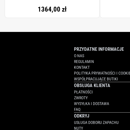
ISOPARAFFIN, DISTEARYLDIMONIUM CH
1364,00 zł
MICROCOCCUS LYSATE, SEA SALT\MARI
GLUCOSE OXIDASE, UREA, GLUCOSE, PO
POLYQUATERNIUM-51, POTASSIUM PHOS
GERANIOL, BHT, DISODIUM EDTA, SOR
PRZYDATNE INFORMACJE
O NAS
REGULAMIN
KONTAKT
POLITYKA PRYWATNOŚCI I COOKI
WSPÓŁPRACUJĄCE BUTIKI
OBSŁUGA KLIENTA
PŁATNOŚCI
ZWROTY
WYSYŁKA I DOSTAWA
FAQ
ODKRYJ
USŁUGA DOBORU ZAPACHU
NUTY