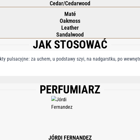
Cedar/Cedarwood
Maté
Oakmoss
Leather
Sandalwood
JAK STOSOWAĆ
ty pulsacyjne: za uchem, u podstawy szyi, na nadgarstku, po wewnętrz
PERFUMIARZ
, WATER/AQUA, ETHYLHEXYL METHOXYCINNAMATE, LIMONENE, LINALOOL, ET
N, EVERNIA PRUNASTRI (OAKMOSS) EXTRACT, EUGENOL, BENZYL BENZOATE, 
JÓRDI FERNANDEZ