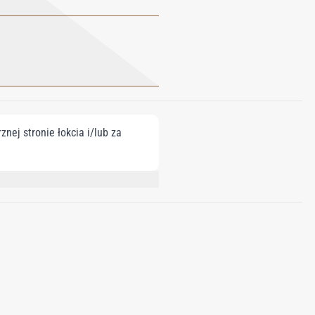
nej stronie łokcia i/lub za
HYLHEXYL SALICYLATE, BUTYL
CITRAL, BENZYL CINNAMATE,