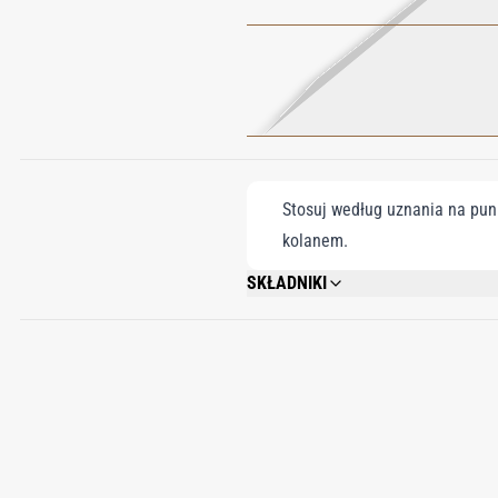
Stosuj według uznania na punk
kolanem.
SKŁADNIKI
ALCOHOL DENAT., FRAGRANCE/PARFUM
METHOXYDIBENZOYLMETHANE, COUMARI
GERANIOL.