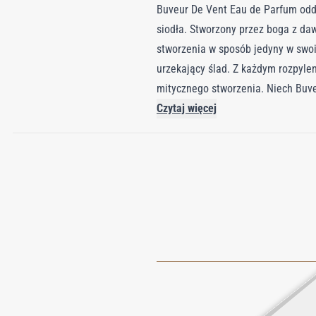
Buveur De Vent Eau de Parfum oddaj
siodła. Stworzony przez boga z da
stworzenia w sposób jedyny w swo
urzekający ślad. Z każdym rozpylen
mitycznego stworzenia. Niech Buve
dzikiej natury.
Czytaj więcej