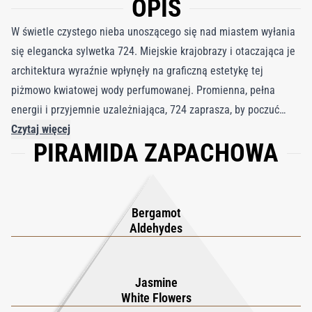
OPIS
W świetle czystego nieba unoszącego się nad miastem wyłania
się elegancka sylwetka 724. Miejskie krajobrazy i otaczająca je
architektura wyraźnie wpłynęły na graficzną estetykę tej
piżmowo kwiatowej wody perfumowanej. Promienna, pełna
energii i przyjemnie uzależniająca, 724 zaprasza, by poczuć
rytm miasta. W nutach głowy wyczuwalny jest świeży, miejski
Czytaj więcej
PIRAMIDA ZAPACHOWA
akord. To wrażenie czystej, pobudzającej świeżości stworzone
przez włoską bergamotkę oraz wertykalny charakter aldehydów
o wyrafinowanych, lekko metalicznych i musujących niuansach.
W sercu zapachu rozwija się zwiewna aura bukietu kwiatów
Bergamot
zbudowanego wokół absolutu jaśminu z Egiptu, groszku
Aldehydes
pachnącego i jaśminowca. W nutach bazy ten świat bieli
ustępuje otulającemu i kojącemu odczuciu dzięki akordowi
Jasmine
drzewa sandałowego i białego piżma.
White Flowers