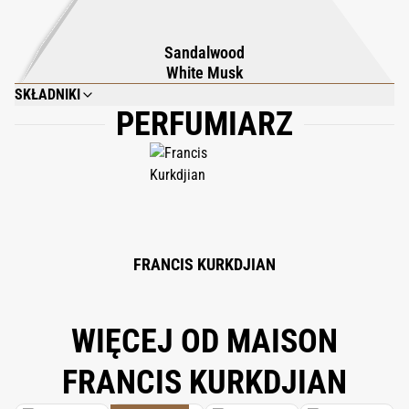
Sandalwood
White Musk
SKŁADNIKI
PERFUMIARZ
ALCOHOL; PARFUM (FRAGRANCE); AQUA (WATER); LIMONENE; BENZYL
SALICYLATE; CITRONELLOL; GERANIOL; TRIETHYL CITRATE; LINALOOL;
BUTYL METHOXYDIBENZOYLMETHANE; PENTAERYTHRITYL TETRA-DI-T-
BUTYL HYDROXYHYDROCINNAMATE; CITRAL; BENZYL BENZOATE; BENZYL
ALCOHOL.
FRANCIS KURKDJIAN
WIĘCEJ OD MAISON
FRANCIS KURKDJIAN