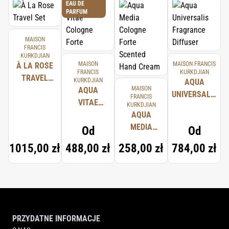
EAU DE
PARFUM
MAISON
FRANCIS
KURKDJIAN
MAISON
MAISON FRANCIS
À LA ROSE
FRANCIS
KURKDJIAN
TRAVEL
KURKDJIAN
AQUA
MAISON
SET
AQUA
UNIVERSALIS
FRANCIS
VITAE
KURKDJIAN
FRAGRANCE
COLOGNE
AQUA
DIFFUSER
FORTE
MEDIA
Od
Od
COLOGNE
1015,00 zł
488,00 zł
258,00 zł
784,00 zł
FORTE
SCENTED
HAND
CREAM
PRZYDATNE INFORMACJE