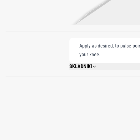
Apply as desired, to pulse poi
your knee.
SKŁADNIKI
ALCOHOL; PARFUM (FRAGRANCE); AQUA
ALPHA-ISOMETHYL IONONE; CITRAL; B