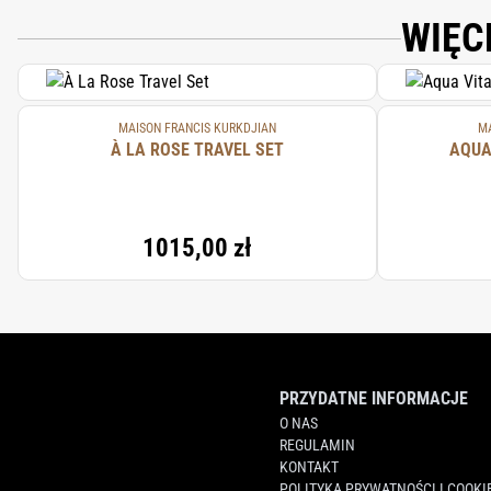
WIĘC
MAISON FRANCIS KURKDJIAN
MA
À LA ROSE TRAVEL SET
AQUA
1015,00 zł
PRZYDATNE INFORMACJE
O NAS
REGULAMIN
KONTAKT
POLITYKA PRYWATNOŚCI I COOKI