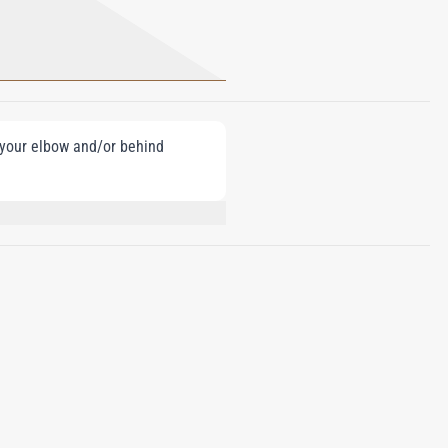
e your elbow and/or behind
HOXYDIBENZOYLMETHANE; CITRONELLOL;
L; SQUALENE.