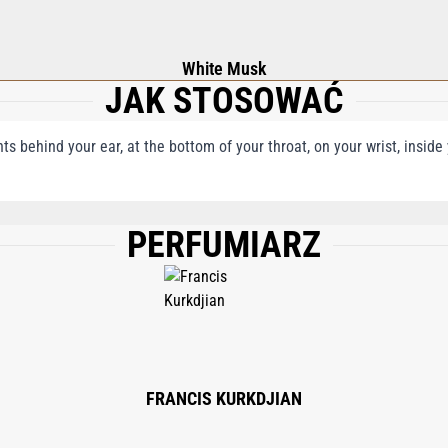
White Musk
JAK STOSOWAĆ
nts behind your ear, at the bottom of your throat, on your wrist, insid
PERFUMIARZ
 (WATER); LIMONENE; LINALOOL; TRIETHYL CITRATE; GERANIOL; BUTYL MET
ENZYL BENZOATE; EUGENOL; BENZYL ALCOHOL; TOCOPHEROL; BETA-SITOSTERO
FRANCIS KURKDJIAN