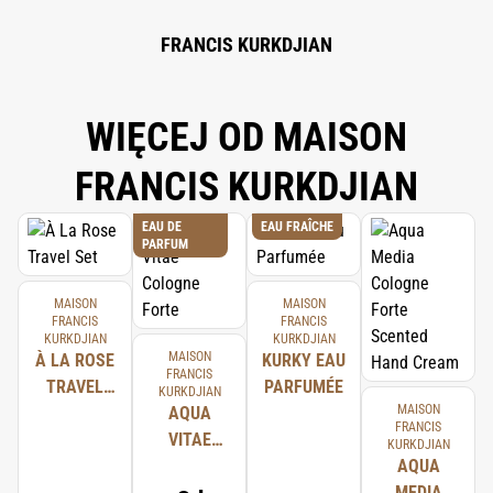
FRANCIS KURKDJIAN
WIĘCEJ OD MAISON
FRANCIS KURKDJIAN
EAU DE
EAU FRAÎCHE
PARFUM
MAISON
MAISON
FRANCIS
FRANCIS
KURKDJIAN
KURKDJIAN
MAISON
À LA ROSE
KURKY EAU
FRANCIS
TRAVEL
PARFUMÉE
KURKDJIAN
MAISON
SET
AQUA
FRANCIS
VITAE
KURKDJIAN
COLOGNE
AQUA
FORTE
MEDIA