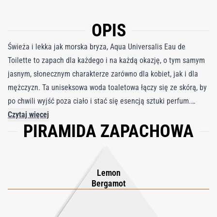
OPIS
Świeża i lekka jak morska bryza, Aqua Universalis Eau de
Toilette to zapach dla każdego i na każdą okazję, o tym samym
jasnym, słonecznym charakterze zarówno dla kobiet, jak i dla
mężczyzn. Ta uniseksowa woda toaletowa łączy się ze skórą, by
po chwili wyjść poza ciało i stać się esencją sztuki perfum.
Cytrusowa kompozycja subtelnie uwalnia nuty kalabryjskiej
Czytaj więcej
PIRAMIDA ZAPACHOWA
bergamotki, sycylijskiego cytronu, białych kwiatów oraz
delikatny akord jasnego, piżmowego drewna.
Lemon
Bergamot