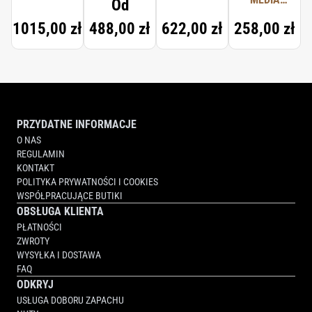
Od
COLOGNE
1015,00 zł
488,00 zł
622,00 zł
258,00 zł
FORTE
SCENTED
HAND
CREAM
PRZYDATNE INFORMACJE
O NAS
REGULAMIN
KONTAKT
POLITYKA PRYWATNOŚCI I COOKIES
WSPÓŁPRACUJĄCE BUTIKI
OBSŁUGA KLIENTA
PŁATNOŚCI
ZWROTY
WYSYŁKA I DOSTAWA
FAQ
ODKRYJ
USŁUGA DOBORU ZAPACHU