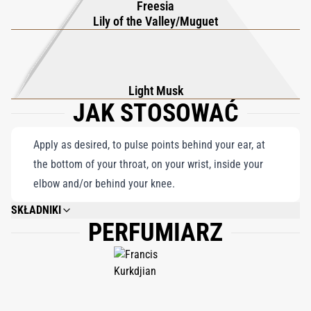
Freesia
Lily of the Valley/Muguet
Light Musk
JAK STOSOWAĆ
Apply as desired, to pulse points behind your ear, at
the bottom of your throat, on your wrist, inside your
elbow and/or behind your knee.
SKŁADNIKI
PERFUMIARZ
ALCOHOL, AQUA (WATER), PARFUM (FRAGRANCE), LIMONENE, BENZYL
SALICYLATE, LINALOOL, TRIETHYL CITRATE, BUTYL
METHOXYDIBENZOYLMETHANE, GERANIOL, CITRONELLOL, CITRAL.