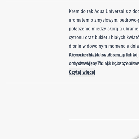
Krem do rąk Aqua Universalis z do
aromatem o zmysłowym, pudrowo-pi
połączenie między skórą a ubranie
cytronu oraz bukietu białych kwia
dłonie w dowolnym momencie dnia.
Krem do rąk Maison Francis Kurkdji
Aby przedłużyć trwałość zapachu i s
o środowisko. To lekkie, szczelni
oczyszczający do rąk i ciała, balsa
użytkowanie aż do ostatniej aplik
Czytaj więcej
Maison.