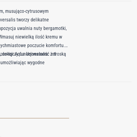
nym, musująco-cytrusowym
ersalis tworzy delikatne
mpozycja uwalnia nuty bergamotki,
Wmasuj niewielką ilość kremu w
tychmiastowe poczucie komfortu.
 co łączy funkcjonalność z troską
olekcji Aqua Universalis: żel
, umożliwiając wygodne
ków perfum, ozdobiona monogramem