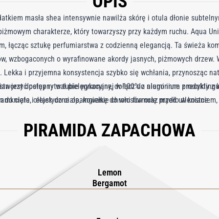
OPIS
datkiem masła shea intensywnie nawilża skórę i otula dłonie subtel
żmowym charakterze, który towarzyszy przy każdym ruchu. Aqua Univ
m, łącząc sztukę perfumiarstwa z codzienną elegancją. Ta świeża ko
tów, wzbogaconych o wyrafinowane akordy jasnych, piżmowych drzew. 
 Lekka i przyjemna konsystencja szybko się wchłania, przynosząc na
an jest dostępny w tubie wykonanej w 100% z aluminium z recyklingu,
tworzyć pełny rytuał pielęgnacyjny, dołącz do niego inne produkty z k
e zamknięte i elastyczne opakowanie chroni formułę przed utlenianiem
m do ciała, olejek do ciała, mgiełkę do włosów oraz mydło w kostce.
acji. Elegancko zaprojektowana zakrętka nawiązuje do kształtu kor
PIRAMIDA ZAPACHOWA
Lemon
Bergamot