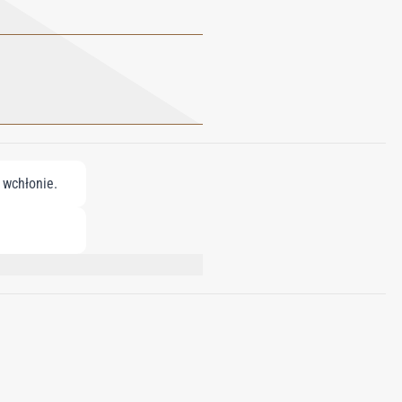
 wchłonie.
CHIDYL ALCOHOL, SQUALANE, SODIUM
, 1,2-HEXANEDIOL, CAPRYLYL GLYCOL,
L, HYDROXYCITRONELLAL, GERANIOL,
RGINIANA OIL.