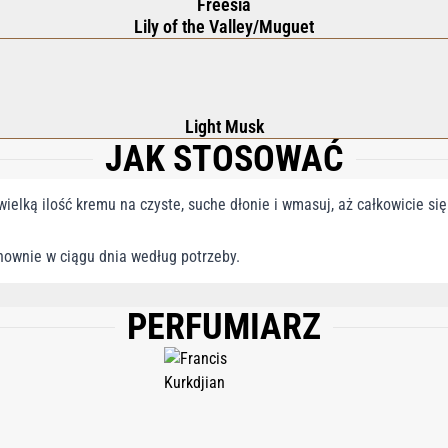
Freesia
Lily of the Valley/Muguet
Light Musk
JAK STOSOWAĆ
wielką ilość kremu na czyste, suche dłonie i wmasuj, aż całkowicie się
nownie w ciągu dnia według potrzeby.
PERFUMIARZ
GLYCERIN, BUTYROSPERMUM PARKII (SHEA) BUTTER, TRIETHYL CITRATE, ARA
IUM GUM, ARGANIA SPINOSA KERNEL OIL, ARACHIDYL GLUCOSIDE, CITRIC ACID
, SODIUM BENZOATE, XANTHAN GUM, LINALYL ACETATE, LIMONENE, LINALOO
TRONELLOL, CITRAL, BETA-CARYOPHYLLENE, GERANYL ACETATE, JUNIPERUS VI