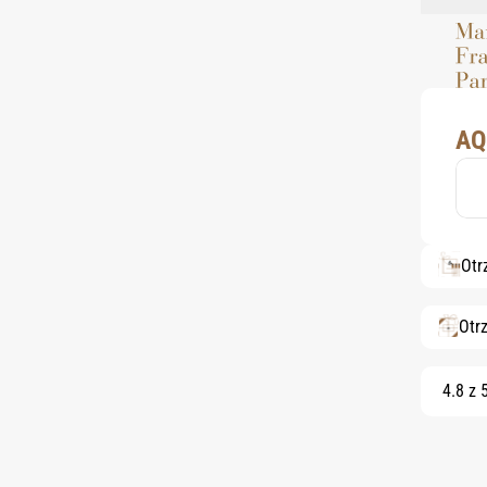
AQ
Otr
Otr
4.8 z 