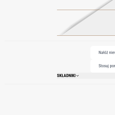
Nałóż nie
Stosuj po
SKŁADNIKI
AQUA/WATER/EAU, BEHENYL ALCOHOL, 
CITRATE, PARFUM/FRAGRANCE, SCLEROT
TOCOPHERYL ACETATE, CHLORPHENESIN
PINENE, ALPHA-ISOMETHYL IONONE, CI