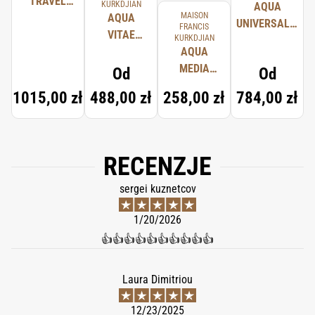
TRAVEL
KURKDJIAN
AQUA
MAISON
SET
AQUA
UNIVERSALIS
FRANCIS
VITAE
KURKDJIAN
FRAGRANCE
COLOGNE
AQUA
DIFFUSER
FORTE
MEDIA
Od
Od
COLOGNE
1015,00 zł
488,00 zł
258,00 zł
784,00 zł
FORTE
SCENTED
HAND
CREAM
RECENZJE
sergei kuznetcov
1/20/2026
👍👍👍👍👍👍👍👍👍👍
Laura Dimitriou
12/23/2025