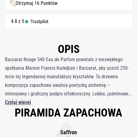
Otrzymaj 16 Punktów
4.8 z 5
OPIS
Baccarat Rouge 540 Eau de Parfum powstało z niezwykłego
spotkania Maison Francis Kurkdjian i Baccarat, aby uczcić 250-
lecie tej legendarnej manufaktury kryształów. Ta drzewna
kompozycja zapachowa uwalnia poetycką alchemię –
intensywny i graficzny podpis olfaktoryczny. Lekkie, jaśminowe
niuanse i promienny szafran podkreślają mineralne akordy
Czytaj więcej
PIRAMIDA ZAPACHOWA
ambry oraz głębię świeżo ściętego cedru. Jasny i elegancki,
Baccarat Rouge 540 Eau de Parfum otula skórę niczym subtelny,
bursztynowo-drzewny szept.
Saffron