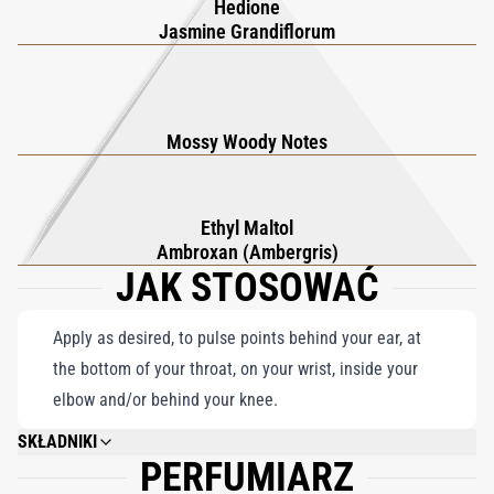
Hedione
Jasmine Grandiflorum
Mossy Woody Notes
Ethyl Maltol
Ambroxan (Ambergris)
JAK STOSOWAĆ
Apply as desired, to pulse points behind your ear, at
the bottom of your throat, on your wrist, inside your
elbow and/or behind your knee.
SKŁADNIKI
PERFUMIARZ
ALCOHOL; PARFUM (FRAGRANCE); AQUA (WATER); DIPROPYLENE GLYCOL;
ETHYLHEXYL METHOXYCINNAMATE; ETHYLHEXYL SALICYLATE; BUTYL