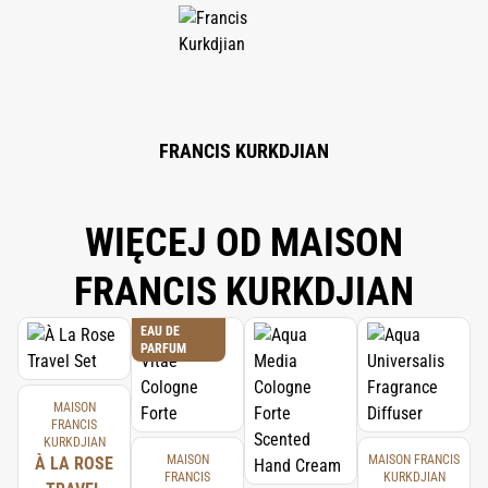
METHOXYDIBENZOYLMETHANE; BHT; LIMONENE; BENZYL BENZOATE;
LINALOOL; CI 19140 (YELLOW 5); CI 14700 (RED 4).
FRANCIS KURKDJIAN
WIĘCEJ OD MAISON
FRANCIS KURKDJIAN
EAU DE
PARFUM
MAISON
FRANCIS
KURKDJIAN
MAISON
MAISON FRANCIS
À LA ROSE
FRANCIS
KURKDJIAN